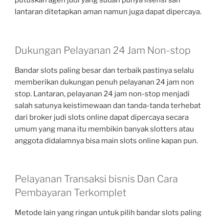
putuskan agen judi yang sudah punya lisensi sah
lantaran ditetapkan aman namun juga dapat dipercaya.
Dukungan Pelayanan 24 Jam Non-stop
Bandar slots paling besar dan terbaik pastinya selalu
memberikan dukungan penuh pelayanan 24 jam non
stop. Lantaran, pelayanan 24 jam non-stop menjadi
salah satunya keistimewaan dan tanda-tanda terhebat
dari broker judi slots online dapat dipercaya secara
umum yang mana itu membikin banyak slotters atau
anggota didalamnya bisa main slots online kapan pun.
Pelayanan Transaksi bisnis Dan Cara
Pembayaran Terkomplet
Metode lain yang ringan untuk pilih bandar slots paling