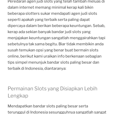
Peredaran agen judi slots yang telah tambah meluas di
dalam internet memang minimal kerap kali bikin
beberapa slotters sukar mendapati agen judi slots
seperti apakah yang terbaik serta paling dapat
dipercaya dalam berikan beberapa keuntungan. Sebab,
kerap ada sekian banyak bandar judi slots yang
menjajakan keuntungan sangatlah menggairahkan tapi
sebetulnya tak sama begitu. Biar tidak membikin anda
susah temukan opsi yang benar buat bermain slots
online, berikut kami uraikan info berkenaan sebagian
tips simpel menunjuk bandar slots paling besar dan
terbaik di Indonesia, diantaranya:
Permainan Slots yang Disiapkan Lebih
Lengkap
Mendapatkan bandar slots paling besar serta
terunggul di Indonesia sesungguhnya sangatlah sangat