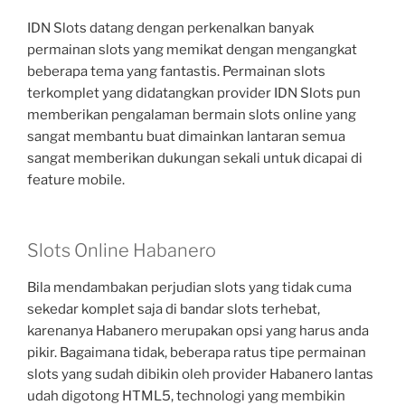
IDN Slots datang dengan perkenalkan banyak
permainan slots yang memikat dengan mengangkat
beberapa tema yang fantastis. Permainan slots
terkomplet yang didatangkan provider IDN Slots pun
memberikan pengalaman bermain slots online yang
sangat membantu buat dimainkan lantaran semua
sangat memberikan dukungan sekali untuk dicapai di
feature mobile.
Slots Online Habanero
Bila mendambakan perjudian slots yang tidak cuma
sekedar komplet saja di bandar slots terhebat,
karenanya Habanero merupakan opsi yang harus anda
pikir. Bagaimana tidak, beberapa ratus tipe permainan
slots yang sudah dibikin oleh provider Habanero lantas
udah digotong HTML5, technologi yang membikin