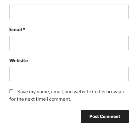
Email
*
Website
Save my name, email, and website in this browser
for the next time I comment.