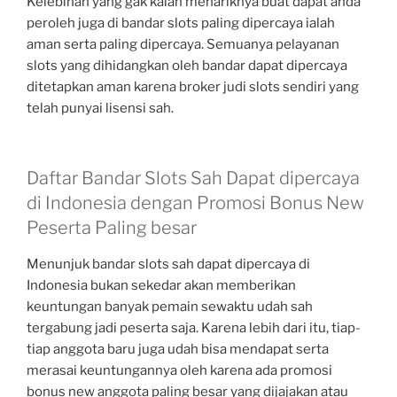
Kelebihan yang gak kalah menariknya buat dapat anda
peroleh juga di bandar slots paling dipercaya ialah
aman serta paling dipercaya. Semuanya pelayanan
slots yang dihidangkan oleh bandar dapat dipercaya
ditetapkan aman karena broker judi slots sendiri yang
telah punyai lisensi sah.
Daftar Bandar Slots Sah Dapat dipercaya
di Indonesia dengan Promosi Bonus New
Peserta Paling besar
Menunjuk bandar slots sah dapat dipercaya di
Indonesia bukan sekedar akan memberikan
keuntungan banyak pemain sewaktu udah sah
tergabung jadi peserta saja. Karena lebih dari itu, tiap-
tiap anggota baru juga udah bisa mendapat serta
merasai keuntungannya oleh karena ada promosi
bonus new anggota paling besar yang dijajakan atau