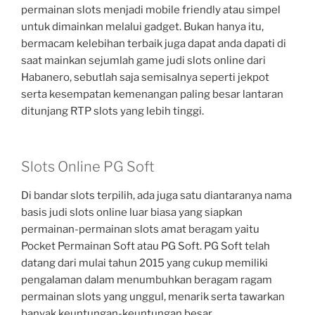
permainan slots menjadi mobile friendly atau simpel
untuk dimainkan melalui gadget. Bukan hanya itu,
bermacam kelebihan terbaik juga dapat anda dapati di
saat mainkan sejumlah game judi slots online dari
Habanero, sebutlah saja semisalnya seperti jekpot
serta kesempatan kemenangan paling besar lantaran
ditunjang RTP slots yang lebih tinggi.
Slots Online PG Soft
Di bandar slots terpilih, ada juga satu diantaranya nama
basis judi slots online luar biasa yang siapkan
permainan-permainan slots amat beragam yaitu
Pocket Permainan Soft atau PG Soft. PG Soft telah
datang dari mulai tahun 2015 yang cukup memiliki
pengalaman dalam menumbuhkan beragam ragam
permainan slots yang unggul, menarik serta tawarkan
banyak keuntungan-keuntungan besar.