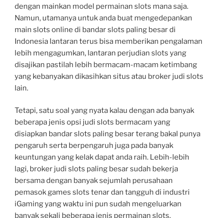
dengan mainkan model permainan slots mana saja.
Namun, utamanya untuk anda buat mengedepankan
main slots online di bandar slots paling besar di
Indonesia lantaran terus bisa memberikan pengalaman
lebih mengagumkan, lantaran perjudian slots yang
disajikan pastilah lebih bermacam-macam ketimbang
yang kebanyakan dikasihkan situs atau broker judi slots
lain.
Tetapi, satu soal yang nyata kalau dengan ada banyak
beberapa jenis opsi judi slots bermacam yang
disiapkan bandar slots paling besar terang bakal punya
pengaruh serta berpengaruh juga pada banyak
keuntungan yang kelak dapat anda raih. Lebih-lebih
lagi, broker judi slots paling besar sudah bekerja
bersama dengan banyak sejumlah perusahaan
pemasok games slots tenar dan tangguh di industri
iGaming yang waktu ini pun sudah mengeluarkan
banyak sekali beberapa jenis permainan slots.