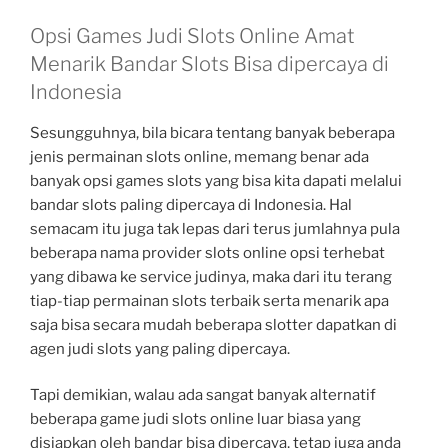
Opsi Games Judi Slots Online Amat
Menarik Bandar Slots Bisa dipercaya di
Indonesia
Sesungguhnya, bila bicara tentang banyak beberapa
jenis permainan slots online, memang benar ada
banyak opsi games slots yang bisa kita dapati melalui
bandar slots paling dipercaya di Indonesia. Hal
semacam itu juga tak lepas dari terus jumlahnya pula
beberapa nama provider slots online opsi terhebat
yang dibawa ke service judinya, maka dari itu terang
tiap-tiap permainan slots terbaik serta menarik apa
saja bisa secara mudah beberapa slotter dapatkan di
agen judi slots yang paling dipercaya.
Tapi demikian, walau ada sangat banyak alternatif
beberapa game judi slots online luar biasa yang
disiapkan oleh bandar bisa dipercaya, tetap juga anda