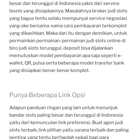
besar dan terunggul di Indonesia yakni dari service
bisnis yang disiapkannya. Masalahnya broker judi slots
yang bagus tentu selalu mempunyai service negosiasi
yang oke bersama-sama cara pembayaran terkomplet
yang dikasihkan. Maka dari itu dengan demikian, untuk
permainkan permainan-permainan judi slots online di
biro judi slots terunggul, deposit bisa dijalankan
memutuskan model pembayaran apa saja seperti e-
wallet, QR, pulsa serta beberapa model transfer bank
yang disiapkan benar-benar komplet.
Punya Beberapa Link Opsi
Adapun panduan ringan yang lain untuk menunjuk
bandar slots paling besar dan terunggul di Indonesia
yaitu dari kemunculan link preferensi. Buat agen judi
slots terbaik, link pilihan yaitu sarana terbaik dan paling
penting yang tentu berfaedah sekali bagi para