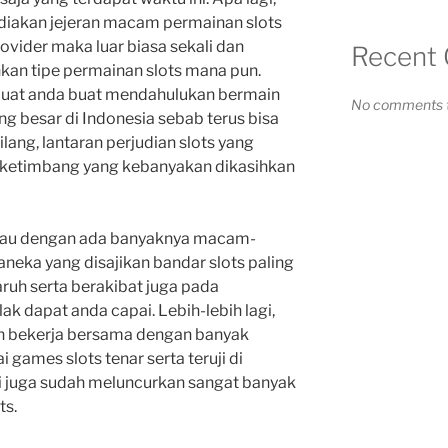
yediakan jejeran macam permainan slots
ider maka luar biasa sekali dan
Recent
an tipe permainan slots mana pun.
uat anda buat mendahulukan bermain
No comments t
ling besar di Indonesia sebab terus bisa
ang, lantaran perjudian slots yang
si ketimbang yang kebanyakan dikasihkan
kalau dengan ada banyaknya macam-
aneka yang disajikan bandar slots paling
ruh serta berakibat juga pada
k dapat anda capai. Lebih-lebih lagi,
dah bekerja bersama dengan banyak
games slots tenar serta teruji di
ni juga sudah meluncurkan sangat banyak
s.