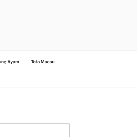
ung Ayam
Toto Macau