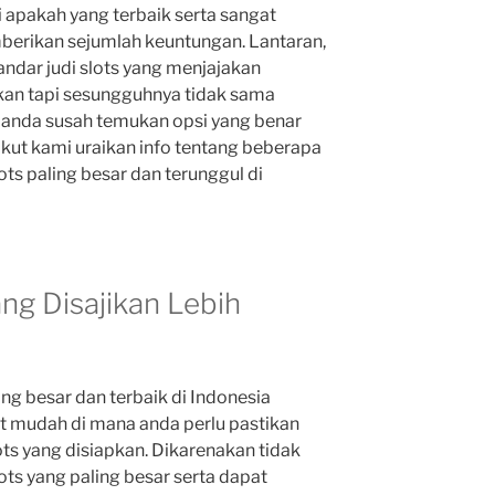
i apakah yang terbaik serta sangat
erikan sejumlah keuntungan. Lantaran,
andar judi slots yang menjajakan
an tapi sesungguhnya tidak sama
 anda susah temukan opsi yang benar
rikut kami uraikan info tentang beberapa
ots paling besar dan terunggul di
ng Disajikan Lebih
ng besar dan terbaik di Indonesia
t mudah di mana anda perlu pastikan
 yang disiapkan. Dikarenakan tidak
 slots yang paling besar serta dapat