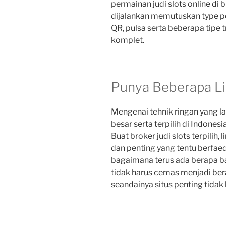
permainan judi slots online di b
dijalankan memutuskan type pe
QR, pulsa serta beberapa tipe 
komplet.
Punya Beberapa Li
Mengenai tehnik ringan yang l
besar serta terpilih di Indonesia
Buat broker judi slots terpilih,
dan penting yang tentu berfaed
bagaimana terus ada berapa ba
tidak harus cemas menjadi bera
seandainya situs penting tidak 