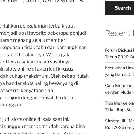
Search
unjukkan pengalaman terbaik saat
Recent 
s menjadi opsi favorite beberapa penjudi
antaran menang selalu memberi
kepuasan tidak tahu dari kemungkinan
Forum Diskusi P
berada di dalamnya. Walau gak
Tahun 2026: An
slotters rasakan masih susahnya
Kesalahan Um
 slots online di agen judi khusus
yang Harus Dih
tidak cukup maksimum. Oleh sebab itulah
ya bandar slots paling besar yang di
Cara Membaca 
at sesuai kenyataan dan
dengan Mudah u
 penjudi dengan banyak terdapat
Tips Mengelola
idatangkan.
Tidak Rugi Sec
i slots online di kala saat ini,
Strategi Jitu 
ni sungguh mempermudah karena bisa
Run 2026 denga
saja yang terdapat waktu ini. Apa lagi,