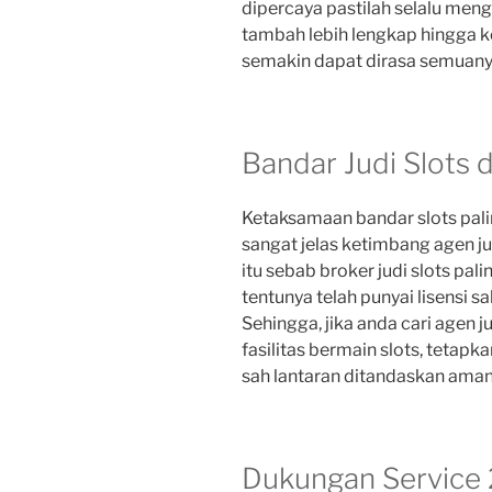
dipercaya pastilah selalu men
tambah lebih lengkap hingga ke
semakin dapat dirasa semuany
Bandar Judi Slots 
Ketaksamaan bandar slots pali
sangat jelas ketimbang agen judi
itu sebab broker judi slots pal
tentunya telah punyai lisensi sah
Sehingga, jika anda cari agen ju
fasilitas bermain slots, tetapka
sah lantaran ditandaskan aman
Dukungan Service 