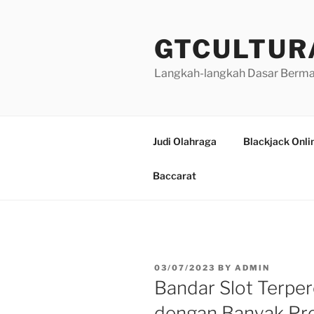
Skip
to
GTCULTUR
content
Langkah-langkah Dasar Bermai
Judi Olahraga
Blackjack Onli
Baccarat
POSTED
03/07/2023
BY
ADMIN
ON
Bandar Slot Terper
dengan Banyak Prov