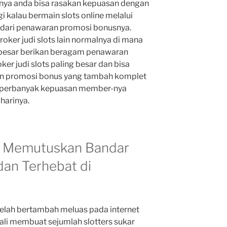
nya anda bisa rasakan kepuasan dengan
 kalau bermain slots online melalui
tu dari penawaran promosi bonusnya.
roker judi slots lain normalnya di mana
g besar berikan beragam penawaran
ker judi slots paling besar dan bisa
an promosi bonus yang tambah komplet
perbanyak kepuasan member-nya
-harinya.
 Memutuskan Bandar
dan Terhebat di
 telah bertambah meluas pada internet
ali membuat sejumlah slotters sukar