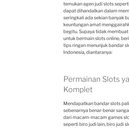
temukan agen judi slots sepert
dapat dihandalkan dalam memb
seringkali ada sekian banyak b
keuntungan amat menggairahk
begitu. Supaya tidak membuat
untuk bermain slots online, be
tips ringan menunjuk bandar sl
Indonesia, diantaranya:
Permainan Slots ya
Komplet
Mendapatkan bandar slots pali
sebenarnya benar-benar sanga
dari macam-macam games slots
seperti biro judi lain, biro judi