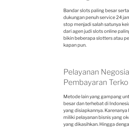
Bandar slots paling besar serta
dukungan penuh service 24 jam
stop menjadi salah satunya ke
dari agen judi slots online pa
bikin beberapa slotters atau p
kapan pun.
Pelayanan Negosi
Pembayaran Terko
Metode lain yang gampang unt
besar dan terhebat di Indonesia
yang disiapkannya. Karenanya b
miliki pelayanan bisnis yang 
yang dikasihkan. Hingga deng