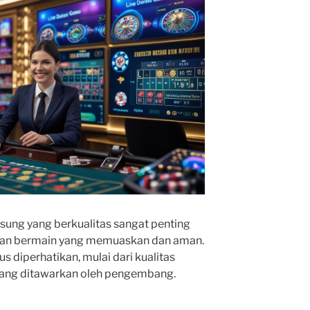
sung yang berkualitas sangat penting
an bermain yang memuaskan dan aman.
s diperhatikan, mulai dari kualitas
ang ditawarkan oleh pengembang.