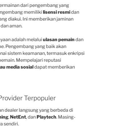
 permainan dari pengembang yang
pengembang memiliki
lisensi resmi
dan
yang diakui. Ini memberikan jaminan
 dan aman.
ayaan adalah melalui
ulasan pemain
dan
ame. Pengembang yang baik akan
ai sistem keamanan, termasuk enkripsi
 pemain. Mempelajari reputasi
au media sosial
dapat memberikan
rovider Terpopuler
n dealer langsung yang berbeda di
ming
,
NetEnt
, dan
Playtech
. Masing-
 sendiri.