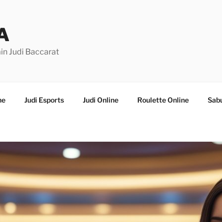
A
n Judi Baccarat
ne
Judi Esports
Judi Online
Roulette Online
Sab