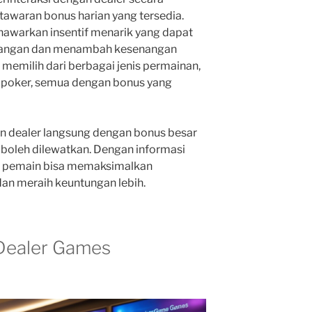
tawaran bonus harian yang tersedia.
nawarkan insentif menarik yang dapat
angan dan menambah kesenangan
memilih dari berbagai jenis permainan,
an poker, semua dengan bonus yang
 dealer langsung dengan bonus besar
boleh dilewatkan. Dengan informasi
ap pemain bisa memaksimalkan
n meraih keuntungan lebih.
 Dealer Games