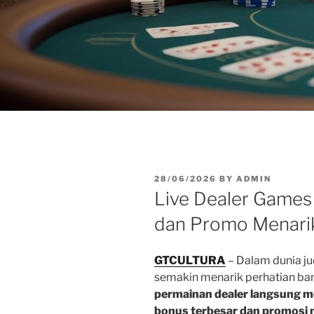
POSTED
28/06/2026
BY
ADMIN
ON
Live Dealer Games
dan Promo Menarik
GTCULTURA
– Dalam dunia ju
semakin menarik perhatian ba
permainan dealer langsung 
bonus terbesar dan promosi 