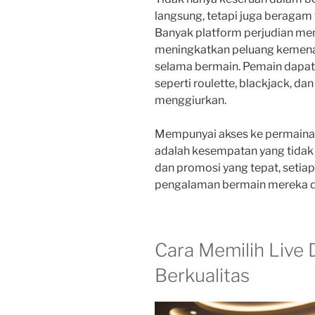
langsung, tetapi juga beragam 
Banyak platform perjudian me
meningkatkan peluang kemen
selama bermain. Pemain dapat 
seperti roulette, blackjack, d
menggiurkan.
Mempunyai akses ke permainan
adalah kesempatan yang tidak 
dan promosi yang tepat, seti
pengalaman bermain mereka da
Cara Memilih Live
Berkualitas