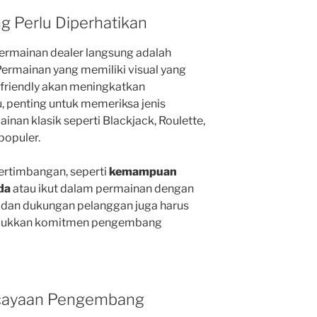
ng Perlu Diperhatikan
ermainan dealer langsung adalah
 Permainan yang memiliki visual yang
-friendly akan meningkatkan
, penting untuk memeriksa jenis
inan klasik seperti Blackjack, Roulette,
populer.
ertimbangan, seperti
kemampuan
da
atau ikut dalam permainan dengan
 dan dukungan pelanggan juga harus
nunjukkan komitmen pengembang
cayaan Pengembang