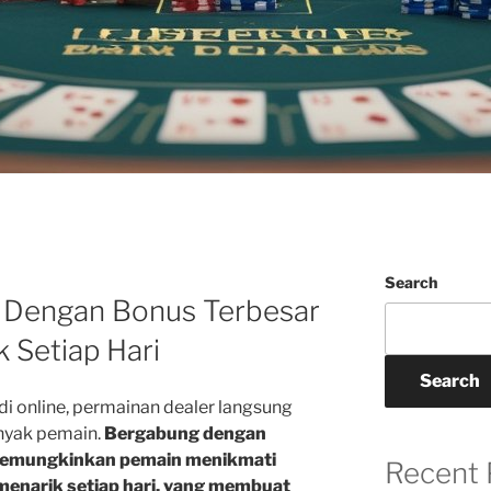
Search
 Dengan Bonus Terbesar
 Setiap Hari
Search
di online, permainan dealer langsung
nyak pemain.
Bergabung dengan
memungkinkan pemain menikmati
Recent 
menarik setiap hari, yang membuat