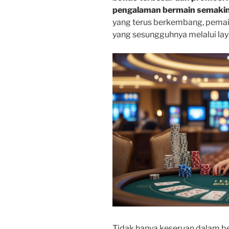
pengalaman bermain semaki
yang terus berkembang, pemain
yang sesungguhnya melalui lay
Tidak hanya keseruan dalam be