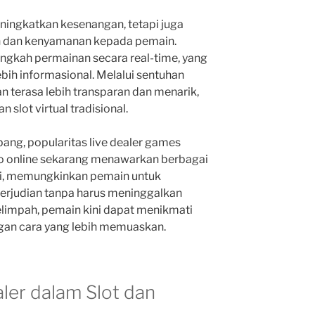
ningkatkan kesenangan, tetapi juga
 dan kenyamanan kepada pemain.
angkah permainan secara real-time, yang
ih informasional. Melalui sentuhan
an terasa lebih transparan dan menarik,
slot virtual tradisional.
ang, popularitas live dealer games
no online sekarang menawarkan berbagai
ini, memungkinkan pemain untuk
erjudian tanpa harus meninggalkan
limpah, pemain kini dapat menikmati
gan cara yang lebih memuaskan.
aler dalam Slot dan