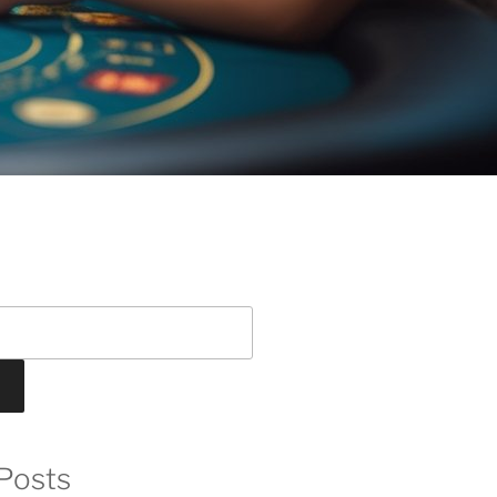
Posts