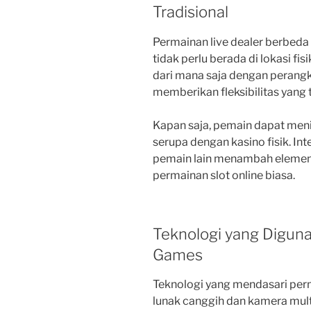
Tradisional
Permainan live dealer berbeda 
tidak perlu berada di lokasi f
dari mana saja dengan perangka
memberikan fleksibilitas yang t
Kapan saja, pemain dapat me
serupa dengan kasino fisik. In
pemain lain menambah elemen s
permainan slot online biasa.
Teknologi yang Diguna
Games
Teknologi yang mendasari perm
lunak canggih dan kamera mult