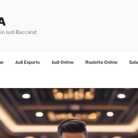
A
n Judi Baccarat
ne
Judi Esports
Judi Online
Roulette Online
Sab