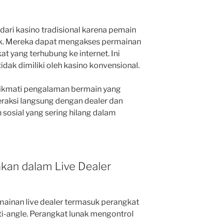
dari kasino tradisional karena pemain
isik. Mereka dapat mengakses permainan
t yang terhubung ke internet. Ini
idak dimiliki oleh kasino konvensional.
nikmati pengalaman bermain yang
teraksi langsung dengan dealer dan
osial yang sering hilang dalam
kan dalam Live Dealer
ainan live dealer termasuk perangkat
i-angle. Perangkat lunak mengontrol