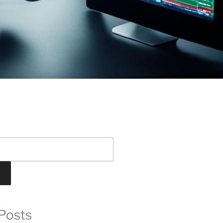
Posts