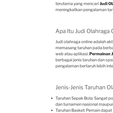
terutama yang mencari
Judi O
meningkatkan pengalaman tar
Apa Itu Judi Olahraga 
Judi olahraga online adalah akt
memasang taruhan pada berba
web atau aplikasi.
Permainan J
berbagai jenis taruhan dan op
pengalaman bertaruh lebih int
Jenis-Jenis Taruhan O
Taruhan Sepak Bola: Sangat po
dan turnamen nasional maupun 
Taruhan Basket: Pemain dapat