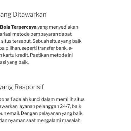
ang Ditawarkan
Bola Terpercaya
yang menyediakan
Variasi metode pembayaran dapat
situs tersebut. Sebuah situs yang baik
pilihan, seperti transfer bank, e-
kartu kredit. Pastikan metode ini
asi yang baik.
yang Responsif
onsif adalah kunci dalam memilih situs
enawarkan layanan pelanggan 24/7, baik
upun email. Dengan pelayanan yang baik,
 dan nyaman saat mengalami masalah