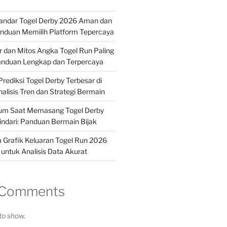
Bandar Togel Derby 2026 Aman dan
anduan Memilih Platform Tepercaya
 dan Mitos Angka Togel Run Paling
Panduan Lengkap dan Terpercaya
rediksi Togel Derby Terbesar di
alisis Tren dan Strategi Bermain
um Saat Memasang Togel Derby
indari: Panduan Bermain Bijak
Grafik Keluaran Togel Run 2026
ntuk Analisis Data Akurat
 Comments
o show.