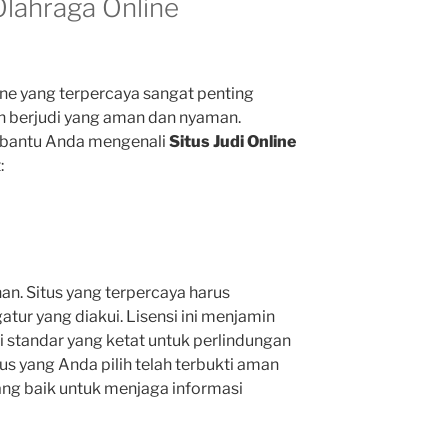
 Olahraga Online
line yang terpercaya sangat penting
 berjudi yang aman dan nyaman.
mbantu Anda mengenali
Situs Judi Online
:
n. Situs yang terpercaya harus
gatur yang diakui. Lisensi ini menjamin
i standar yang ketat untuk perlindungan
tus yang Anda pilih telah terbukti aman
ang baik untuk menjaga informasi