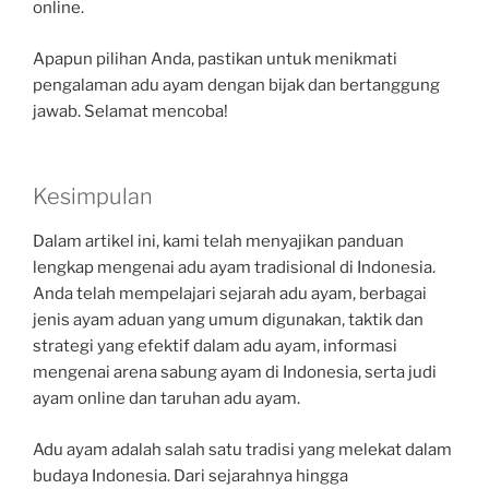
online.
Apapun pilihan Anda, pastikan untuk menikmati
pengalaman adu ayam dengan bijak dan bertanggung
jawab. Selamat mencoba!
Kesimpulan
Dalam artikel ini, kami telah menyajikan panduan
lengkap mengenai adu ayam tradisional di Indonesia.
Anda telah mempelajari sejarah adu ayam, berbagai
jenis ayam aduan yang umum digunakan, taktik dan
strategi yang efektif dalam adu ayam, informasi
mengenai arena sabung ayam di Indonesia, serta judi
ayam online dan taruhan adu ayam.
Adu ayam adalah salah satu tradisi yang melekat dalam
budaya Indonesia. Dari sejarahnya hingga