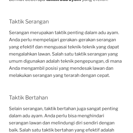
Taktik Serangan
Serangan merupakan taktik penting dalam adu ayam.
Anda perlu mempelajari gerakan-gerakan serangan
yang efektif dan menguasai teknik-teknik yang dapat
mengalahkan lawan. Salah satu taktik serangan yang
umum digunakan adalah teknik pengepungan, di mana
Anda mengambil posisi yang mendesak lawan dan
melakukan serangan yang terarah dengan cepat.
Taktik Bertahan
Selain serangan, taktik bertahan juga sangat penting
dalam adu ayam. Anda perlu bisa menghindari
serangan lawan dan melindungi diri sendiri dengan
baik. Salah satu taktik bertahan yang efektif adalah