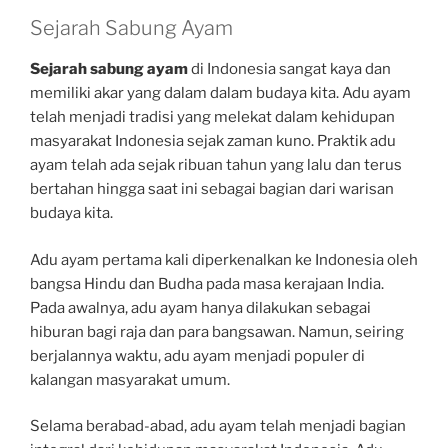
Sejarah Sabung Ayam
Sejarah sabung ayam
di Indonesia sangat kaya dan
memiliki akar yang dalam dalam budaya kita. Adu ayam
telah menjadi tradisi yang melekat dalam kehidupan
masyarakat Indonesia sejak zaman kuno. Praktik adu
ayam telah ada sejak ribuan tahun yang lalu dan terus
bertahan hingga saat ini sebagai bagian dari warisan
budaya kita.
Adu ayam pertama kali diperkenalkan ke Indonesia oleh
bangsa Hindu dan Budha pada masa kerajaan India.
Pada awalnya, adu ayam hanya dilakukan sebagai
hiburan bagi raja dan para bangsawan. Namun, seiring
berjalannya waktu, adu ayam menjadi populer di
kalangan masyarakat umum.
Selama berabad-abad, adu ayam telah menjadi bagian