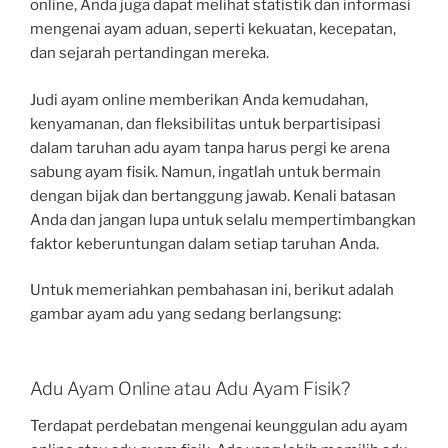
online, Anda juga dapat melihat statistik dan informasi
mengenai ayam aduan, seperti kekuatan, kecepatan,
dan sejarah pertandingan mereka.
Judi ayam online memberikan Anda kemudahan,
kenyamanan, dan fleksibilitas untuk berpartisipasi
dalam taruhan adu ayam tanpa harus pergi ke arena
sabung ayam fisik. Namun, ingatlah untuk bermain
dengan bijak dan bertanggung jawab. Kenali batasan
Anda dan jangan lupa untuk selalu mempertimbangkan
faktor keberuntungan dalam setiap taruhan Anda.
Untuk memeriahkan pembahasan ini, berikut adalah
gambar ayam adu yang sedang berlangsung:
Adu Ayam Online atau Adu Ayam Fisik?
Terdapat perdebatan mengenai keunggulan adu ayam