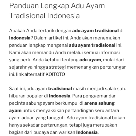
ON
Panduan Lengkap Adu Ayam
Tradisional Indonesia
Apakah Anda tertarik dengan
adu ayam
tradisional
di
Indonesia
? Dalam artikel ini, Anda akan menemukan
panduan lengkap mengenai
adu ayam
tradisional
ini.
Kami akan memandu Anda melalui semua informasi
yang perlu Anda ketahui tentang
adu ayam
, mulai dari
sejarahnya hingga strategi memenangkan pertarungan
ini.
link alternatif KOITOTO
Saat ini, adu ayam
tradisional
masih menjadi salah satu
hiburan populer di
Indonesia
. Para penggemar dan
pecinta sabung ayam berkumpul di
arena sabung
ayam
untuk menyaksikan pertandingan seru antara
ayam aduan yang tangguh. Adu ayam tradisional bukan
hanya sekadar pertarungan, tetapi juga merupakan
bagian dari budaya dan warisan
Indonesia
.