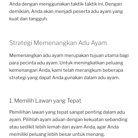
Anda dengan menggunakan taktik-taktik ini. Dengan
demikian, Anda akan menjadi peserta adu ayam yang
kuat dan tangguh.
Strategi Memenangkan Adu Ayam
Memenangkan adu ayam merupakan tujuan utama bagi
para pecinta adu ayam. Untuk meningkatkan peluang
kemenangan Anda, kami telah merangkum beberapa
strategi yang dapat Anda gunakan dalam adu ayam.
1. Memilih Lawan yang Tepat
Pemilihan lawan yang tepat sangat penting dalam adu
ayam. Pilihlah ayam aduan dengan kekuatan sebanding
atau sedikit lebih lemah dari ayam Anda, agar Anda
memiliki peluang lebih besar untuk menang.