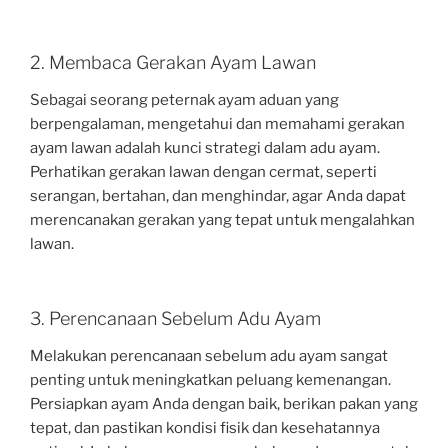
2. Membaca Gerakan Ayam Lawan
Sebagai seorang peternak ayam aduan yang
berpengalaman, mengetahui dan memahami gerakan
ayam lawan adalah kunci strategi dalam adu ayam.
Perhatikan gerakan lawan dengan cermat, seperti
serangan, bertahan, dan menghindar, agar Anda dapat
merencanakan gerakan yang tepat untuk mengalahkan
lawan.
3. Perencanaan Sebelum Adu Ayam
Melakukan perencanaan sebelum adu ayam sangat
penting untuk meningkatkan peluang kemenangan.
Persiapkan ayam Anda dengan baik, berikan pakan yang
tepat, dan pastikan kondisi fisik dan kesehatannya