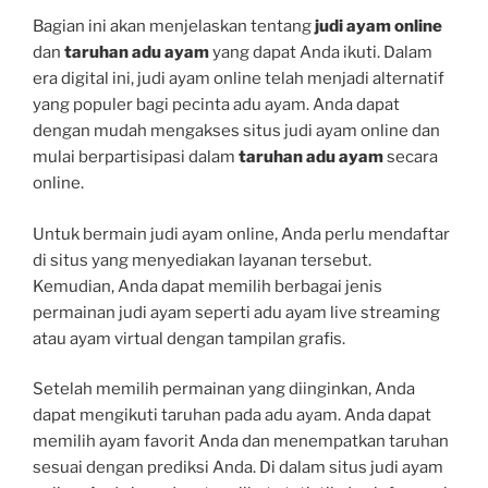
Bagian ini akan menjelaskan tentang
judi ayam online
dan
taruhan adu ayam
yang dapat Anda ikuti. Dalam
era digital ini, judi ayam online telah menjadi alternatif
yang populer bagi pecinta adu ayam. Anda dapat
dengan mudah mengakses situs judi ayam online dan
mulai berpartisipasi dalam
taruhan adu ayam
secara
online.
Untuk bermain judi ayam online, Anda perlu mendaftar
di situs yang menyediakan layanan tersebut.
Kemudian, Anda dapat memilih berbagai jenis
permainan judi ayam seperti adu ayam live streaming
atau ayam virtual dengan tampilan grafis.
Setelah memilih permainan yang diinginkan, Anda
dapat mengikuti taruhan pada adu ayam. Anda dapat
memilih ayam favorit Anda dan menempatkan taruhan
sesuai dengan prediksi Anda. Di dalam situs judi ayam