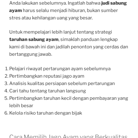
Anda lakukan sebelumnya. Ingatlah bahwa
judi sabung
ayam
harus selalu menjadi hiburan, bukan sumber
stres atau kehilangan uang yang besar.
Untuk mempelajari lebih lanjut tentang strategi
taruhan sabung ayam
, simaklah panduan lengkap
kami di bawah ini dan jadilah penonton yang cerdas dan
bertanggung jawab.
Pelajari riwayat pertarungan ayam sebelumnya
Pertimbangkan reputasi jago ayam
Analisis kualitas persiapan sebelum pertarungan
Cari tahu tentang taruhan langsung
Pertimbangkan taruhan kecil dengan pembayaran yang
lebih besar
Kelola risiko taruhan dengan bijak
Cara Memilih Jago Ayam yang Berkualitas