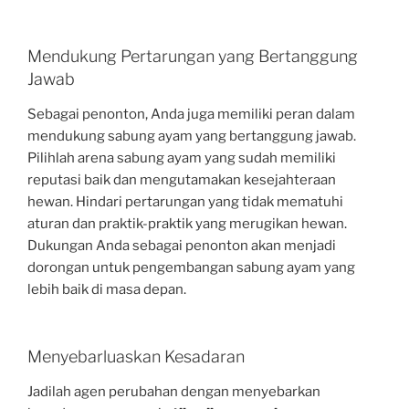
Mendukung Pertarungan yang Bertanggung
Jawab
Sebagai penonton, Anda juga memiliki peran dalam
mendukung sabung ayam yang bertanggung jawab.
Pilihlah arena sabung ayam yang sudah memiliki
reputasi baik dan mengutamakan kesejahteraan
hewan. Hindari pertarungan yang tidak mematuhi
aturan dan praktik-praktik yang merugikan hewan.
Dukungan Anda sebagai penonton akan menjadi
dorongan untuk pengembangan sabung ayam yang
lebih baik di masa depan.
Menyebarluaskan Kesadaran
Jadilah agen perubahan dengan menyebarkan