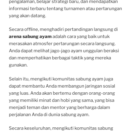
pengalaman, belajar strategi baru, dan mendapatkan
informasi terbaru tentang turnamen atau pertarungan
yang akan datang.
Secara offline, menghadiri pertandingan langsung di
arena sabung ayam
adalah cara yang baik untuk
merasakan atmosfer pertarungan secara langsung.
Anda dapat melihat jago-jago ayam unggulan beraksi
dan memperhatikan berbagai taktik yang mereka
gunakan.
Selain itu, mengikuti komunitas sabung ayam juga
dapat membantu Anda membangun jaringan sosial
yang luas. Anda akan bertemu dengan orang-orang
yang memiliki minat dan hobi yang sama, yang bisa
menjadi teman dan mentor yang berharga dalam
perjalanan Anda di dunia sabung ayam.
Secara keseluruhan, mengikuti komunitas sabung