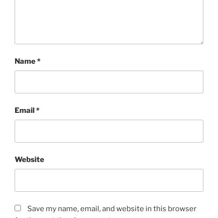
Name
*
Email
*
Website
Save my name, email, and website in this browser