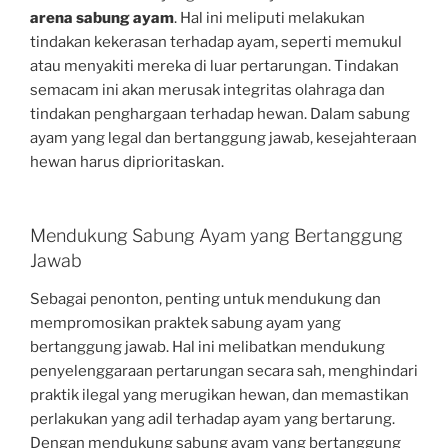
arena sabung ayam
. Hal ini meliputi melakukan
tindakan kekerasan terhadap ayam, seperti memukul
atau menyakiti mereka di luar pertarungan. Tindakan
semacam ini akan merusak integritas olahraga dan
tindakan penghargaan terhadap hewan. Dalam sabung
ayam yang legal dan bertanggung jawab, kesejahteraan
hewan harus diprioritaskan.
Mendukung Sabung Ayam yang Bertanggung
Jawab
Sebagai penonton, penting untuk mendukung dan
mempromosikan praktek sabung ayam yang
bertanggung jawab. Hal ini melibatkan mendukung
penyelenggaraan pertarungan secara sah, menghindari
praktik ilegal yang merugikan hewan, dan memastikan
perlakukan yang adil terhadap ayam yang bertarung.
Dengan mendukung sabung ayam yang bertanggung