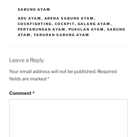
CATEGORIES
SABUNG AYAM
TAGS
ADU AYAM
,
ARENA SABUNG AYAM
,
COCKFIGHTING
,
COCKPIT
,
GALANG AYAM
,
PERTARUNGAN AYAM
,
PUKULAN AYAM
,
SABUNG
AYAM
,
TARUHAN SABUNG AYAM
Leave a Reply
Your email address will not be published.
Required
fields are marked
*
Comment
*