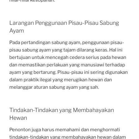
Larangan Penggunaan Pisau-Pisau Sabung
Ayam
Pada pertandingan sabung ayam, penggunaan pisau-
pisau sabung ayam yang tajam dilarang keras. Hal ini
bertujuan untuk mencegah cedera serius pada hewan
dan memastikan perlakuan yang manusiawi terhadap
ayam yang bertarung. Pisau-pisau ini sering digunakan
dalam praktik ilegal yang merugikan hewan dan
melanggar aturan sabung ayam yang sah.
Tindakan-Tindakan yang Membahayakan
Hewan
Penonton juga harus memahami dan menghormati
tindakan-tindakan yang membahayakan hewan dalam