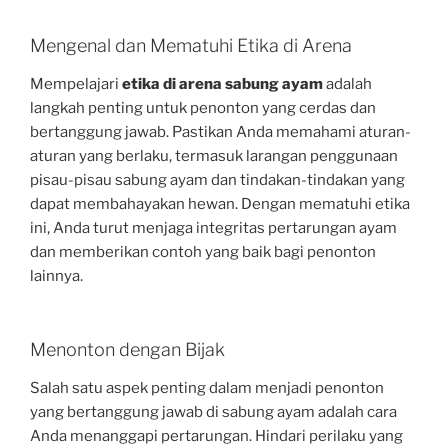
Mengenal dan Mematuhi Etika di Arena
Mempelajari
etika di arena sabung ayam
adalah
langkah penting untuk penonton yang cerdas dan
bertanggung jawab. Pastikan Anda memahami aturan-
aturan yang berlaku, termasuk larangan penggunaan
pisau-pisau sabung ayam dan tindakan-tindakan yang
dapat membahayakan hewan. Dengan mematuhi etika
ini, Anda turut menjaga integritas pertarungan ayam
dan memberikan contoh yang baik bagi penonton
lainnya.
Menonton dengan Bijak
Salah satu aspek penting dalam menjadi penonton
yang bertanggung jawab di sabung ayam adalah cara
Anda menanggapi pertarungan. Hindari perilaku yang