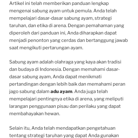
Artikel ini telah memberikan panduan lengkap
mengenai sabung ayam untuk pemula. Anda telah
mempelajari dasar-dasar sabung ayam, strategi
taruhan, dan etika di arena. Dengan pemahaman yang
diperoleh dari panduan ini, Anda diharapkan dapat
menjadi penonton yang cerdas dan bertanggung jawab
saat mengikuti pertarungan ayam.
Sabung ayam adalah olahraga yang kaya akan tradisi
dan budaya di Indonesia. Dengan memahami dasar-
dasar sabung ayam, Anda dapat menikmati
pertandingan dengan lebih baik dan memahami peran
jago sabung dalam
adu ayam
. Anda juga telah
mempelajari pentingnya etika di arena, yang meliputi
larangan penggunaan pisau dan perilaku yang dapat
membahayakan hewan.
Selain itu, Anda telah mendapatkan pengetahuan
tentang strategi taruhan yang dapat Anda gunakan