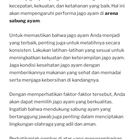
kecepatan, kekuatan, dan ketahanan yang baik. Hal ini
akan mempengaruhi performa jago ayam di
arena
sabung ayam
.
Untuk memastikan bahwa jago ayam Anda menjadi
yang terbaik, penting juga untuk melatihnya secara
konsisten. Lakukan latihan-latihan yang sesuai untuk
meningkatkan kekuatan dan keterampilan jago ayam.
Jaga kondisi kesehatan jago ayam dengan
memberikannya makanan yang sehat dan memadai
serta menjaga kebersihan di kandangnya.
Dengan memperhatikan faktor-faktor tersebut, Anda
akan dapat memilih jago ayam yang berkualitas.
Ingatlah bahwa mendukung sabung ayam yang
bertanggung jawab juga penting dalam menciptakan
lingkungan olahraga yang adil dan aman.
Perhatikanlah gambar di atas yang menggambarkan