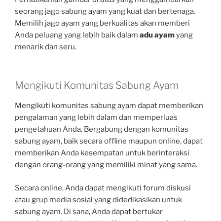
seorang jago sabung ayam yang kuat dan bertenaga.
Memilih jago ayam yang berkualitas akan memberi
Anda peluang yang lebih baik dalam
adu ayam
yang
menarik dan seru.
Mengikuti Komunitas Sabung Ayam
Mengikuti komunitas sabung ayam dapat memberikan
pengalaman yang lebih dalam dan memperluas
pengetahuan Anda. Bergabung dengan komunitas
sabung ayam, baik secara offline maupun online, dapat
memberikan Anda kesempatan untuk berinteraksi
dengan orang-orang yang memiliki minat yang sama.
Secara online, Anda dapat mengikuti forum diskusi
atau grup media sosial yang didedikasikan untuk
sabung ayam. Di sana, Anda dapat bertukar