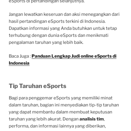
eSports di pertandingan selanjutnya.
Jangan lewatkan keseruan dan aksi menegangkan dari
hasil pertandingan eSports terkini di Indonesia.
Dapatkan informasi yang Anda butuhkan untuk tetap
terhubung dengan dunia eSports dan menikmati
pengalaman taruhan yang lebih baik.
Baca Juga :
Panduan Lengkap Judi online eSports di
Indonesia
Tip Taruhan eSports
Bagi para penggemar eSports yang memiliki minat
dalam taruhan, bagian ini menyediakan tip-tip taruhan
yang dapat membantu dalam membuat keputusan
taruhan yang lebih akurat. Dengan
analisis tim
,
performa, dan informasi lainnya yang diberikan,