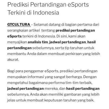
ON
Prediksi Pertandingan eSports
Terkini di Indonesia
GTCULTURA
– Selamat datang di bagian pertama dari
serangkaian artikel tentang
prediksi pertandingan
eSports
terkini di Indonesia. Di sini, kami akan
menyajikan
analisis tim
,
jadwal pertandingan
,
hasil
pertandingan
sebelumnya, serta tip taruhan untuk
membantu Anda dalam membuat perkiraan yang lebih
akurat.
Bagi para penggemar eSports, prediksi pertandingan
merupakan informasi yang sangat berharga. Dengan
mengetahui bagaimana performa tim-tim terbaik,
jadwal pertandingan
mereka, dan
hasil pertandingan
sebelumnya, Anda akan memiliki gambaran yang lebih
jelas untuk membuat keputusan taruhan yang baik.