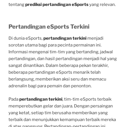
tentang
prediksi pertandingan eSports
yang relevan.
Pertandingan eSports Terkini
Di dunia eSports,
pertandingan terkini
menjadi
sorotan utama bagi para pecinta permainan ini.
Informasi mengenai tim-tim yang bertanding, jadwal
pertandingan, dan hasil pertandingan menjadi hal yang
sangat dinantikan. Dalam beberapa pekan terakhir,
beberapa pertandingan eSports menarik telah
berlangsung, memberikan aksi seru dan memacu
adrenalin bagi para pemain dan penonton.
Pada
pertandingan terkini
, tim-tim eSports terbaik
memperebutkan gelar dan juara. Dengan persaingan
yang ketat, setiap tim berusaha memberikan yang
terbaik dan menunjukkan kemampuan terbaik mereka
di atas panggung. Pertandingan-pertandingan ini