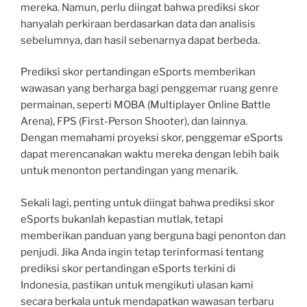
mereka. Namun, perlu diingat bahwa prediksi skor
hanyalah perkiraan berdasarkan data dan analisis
sebelumnya, dan hasil sebenarnya dapat berbeda.
Prediksi skor pertandingan eSports memberikan
wawasan yang berharga bagi penggemar ruang genre
permainan, seperti MOBA (Multiplayer Online Battle
Arena), FPS (First-Person Shooter), dan lainnya.
Dengan memahami proyeksi skor, penggemar eSports
dapat merencanakan waktu mereka dengan lebih baik
untuk menonton pertandingan yang menarik.
Sekali lagi, penting untuk diingat bahwa prediksi skor
eSports bukanlah kepastian mutlak, tetapi
memberikan panduan yang berguna bagi penonton dan
penjudi. Jika Anda ingin tetap terinformasi tentang
prediksi skor pertandingan eSports terkini di
Indonesia, pastikan untuk mengikuti ulasan kami
secara berkala untuk mendapatkan wawasan terbaru