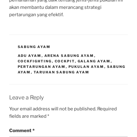
pemahaman yang baik tentang jenis-jenis pukulan ini
akan membantu dalam merancang strategi
pertarungan yang efektif.
CATEGORIES
SABUNG AYAM
TAGS
ADU AYAM
,
ARENA SABUNG AYAM
,
COCKFIGHTING
,
COCKPIT
,
GALANG AYAM
,
PERTARUNGAN AYAM
,
PUKULAN AYAM
,
SABUNG
AYAM
,
TARUHAN SABUNG AYAM
Leave a Reply
Your email address will not be published.
Required
fields are marked
*
Comment
*