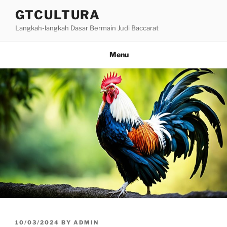
Skip
GTCULTURA
to
Langkah-langkah Dasar Bermain Judi Baccarat
content
Menu
POSTED
10/03/2024
BY
ADMIN