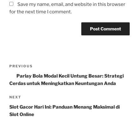
Save my name, email, and website in this browser
for the next time I comment.
Post
Previous
PREVIOUS
navigation
Post
Parlay Bola Modal Kecil Untung Besar: Strategi
Cerdas untuk Meningkatkan Keuntungan Anda
Next
NEXT
Post
Slot Gacor Hari Ini: Panduan Menang Maksimal di
Slot Online