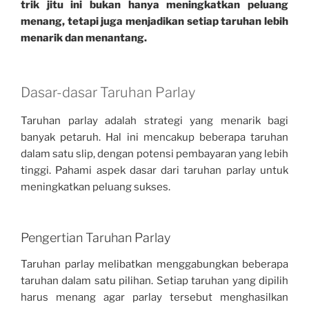
trik jitu ini bukan hanya meningkatkan peluang
menang, tetapi juga menjadikan setiap taruhan lebih
menarik dan menantang.
Dasar-dasar Taruhan Parlay
Taruhan parlay adalah strategi yang menarik bagi
banyak petaruh. Hal ini mencakup beberapa taruhan
dalam satu slip, dengan potensi pembayaran yang lebih
tinggi. Pahami aspek dasar dari taruhan parlay untuk
meningkatkan peluang sukses.
Pengertian Taruhan Parlay
Taruhan parlay melibatkan menggabungkan beberapa
taruhan dalam satu pilihan. Setiap taruhan yang dipilih
harus menang agar parlay tersebut menghasilkan