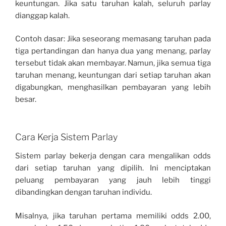
keuntungan. Jika satu taruhan kalah, seluruh parlay
dianggap kalah.
Contoh dasar: Jika seseorang memasang taruhan pada
tiga pertandingan dan hanya dua yang menang, parlay
tersebut tidak akan membayar. Namun, jika semua tiga
taruhan menang, keuntungan dari setiap taruhan akan
digabungkan, menghasilkan pembayaran yang lebih
besar.
Cara Kerja Sistem Parlay
Sistem parlay bekerja dengan cara mengalikan odds
dari setiap taruhan yang dipilih. Ini menciptakan
peluang pembayaran yang jauh lebih tinggi
dibandingkan dengan taruhan individu.
Misalnya, jika taruhan pertama memiliki odds 2.00,