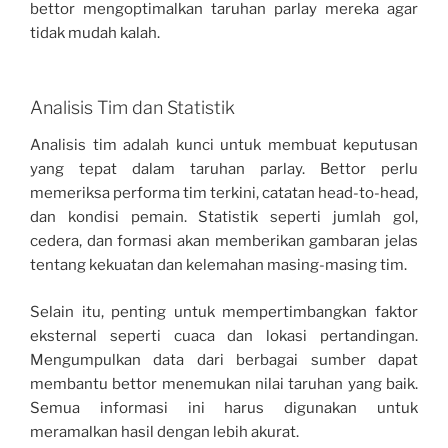
bettor mengoptimalkan taruhan parlay mereka agar
tidak mudah kalah.
Analisis Tim dan Statistik
Analisis tim adalah kunci untuk membuat keputusan
yang tepat dalam taruhan parlay. Bettor perlu
memeriksa performa tim terkini, catatan head-to-head,
dan kondisi pemain. Statistik seperti jumlah gol,
cedera, dan formasi akan memberikan gambaran jelas
tentang kekuatan dan kelemahan masing-masing tim.
Selain itu, penting untuk mempertimbangkan faktor
eksternal seperti cuaca dan lokasi pertandingan.
Mengumpulkan data dari berbagai sumber dapat
membantu bettor menemukan nilai taruhan yang baik.
Semua informasi ini harus digunakan untuk
meramalkan hasil dengan lebih akurat.