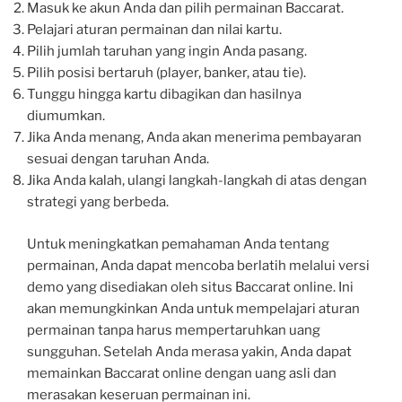
Masuk ke akun Anda dan pilih permainan Baccarat.
Pelajari aturan permainan dan nilai kartu.
Pilih jumlah taruhan yang ingin Anda pasang.
Pilih posisi bertaruh (player, banker, atau tie).
Tunggu hingga kartu dibagikan dan hasilnya
diumumkan.
Jika Anda menang, Anda akan menerima pembayaran
sesuai dengan taruhan Anda.
Jika Anda kalah, ulangi langkah-langkah di atas dengan
strategi yang berbeda.
Untuk meningkatkan pemahaman Anda tentang
permainan, Anda dapat mencoba berlatih melalui versi
demo yang disediakan oleh situs Baccarat online. Ini
akan memungkinkan Anda untuk mempelajari aturan
permainan tanpa harus mempertaruhkan uang
sungguhan. Setelah Anda merasa yakin, Anda dapat
memainkan Baccarat online dengan uang asli dan
merasakan keseruan permainan ini.