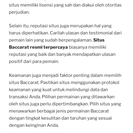
situs memiliki lisensi yang sah dan diakui oleh otoritas
perjudian.
Selain itu, reputasi situs juga merupakan hal yang
harus diperhatikan. Carilah ulasan dan testimonial dari
pemain lain yang sudah berpengalaman.
Situs
Baccarat resmi terpercaya
biasanya memiliki
reputasi yang baik dan banyak mendapatkan ulasan
positif dari para pemain.
Keamanan juga menjadi faktor penting dalam memilih
situs Baccarat. Pastikan situs menggunakan protokol
keamanan yang kuat untuk melindungi data dan
transaksi Anda. Pilihan permainan yang ditawarkan
oleh situs juga perlu dipertimbangkan. Pilih situs yang
menawarkan berbagai jenis permainan Baccarat
dengan tingkat kesulitan dan taruhan yang sesuai
dengan keinginan Anda.