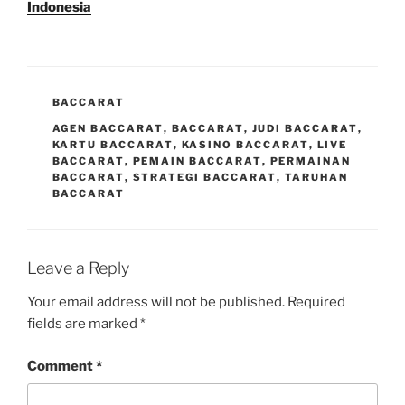
Indonesia
CATEGORIES
BACCARAT
TAGS
AGEN BACCARAT
,
BACCARAT
,
JUDI BACCARAT
,
KARTU BACCARAT
,
KASINO BACCARAT
,
LIVE
BACCARAT
,
PEMAIN BACCARAT
,
PERMAINAN
BACCARAT
,
STRATEGI BACCARAT
,
TARUHAN
BACCARAT
Leave a Reply
Your email address will not be published.
Required
fields are marked
*
Comment
*