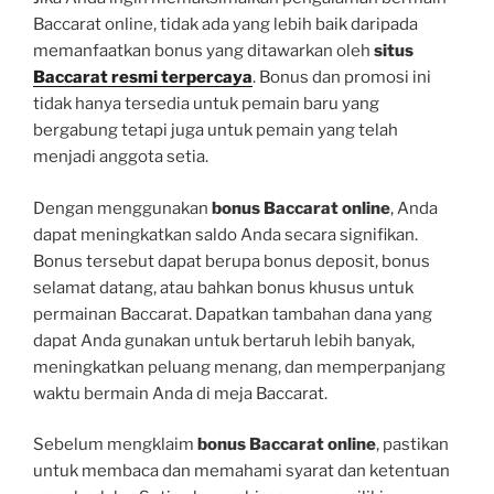
Baccarat online, tidak ada yang lebih baik daripada
memanfaatkan bonus yang ditawarkan oleh
situs
Baccarat resmi terpercaya
. Bonus dan promosi ini
tidak hanya tersedia untuk pemain baru yang
bergabung tetapi juga untuk pemain yang telah
menjadi anggota setia.
Dengan menggunakan
bonus Baccarat online
, Anda
dapat meningkatkan saldo Anda secara signifikan.
Bonus tersebut dapat berupa bonus deposit, bonus
selamat datang, atau bahkan bonus khusus untuk
permainan Baccarat. Dapatkan tambahan dana yang
dapat Anda gunakan untuk bertaruh lebih banyak,
meningkatkan peluang menang, dan memperpanjang
waktu bermain Anda di meja Baccarat.
Sebelum mengklaim
bonus Baccarat online
, pastikan
untuk membaca dan memahami syarat dan ketentuan