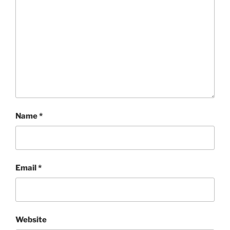
Name
*
Email
*
Website