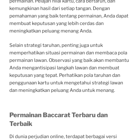
permainan. Pelajari nilai kartu, cara bertaruh, dan
kemungkinan hasil dari setiap tangan. Dengan
pemahaman yang baik tentang permainan, Anda dapat
membuat keputusan yang lebih cerdas dan
meningkatkan peluang menang Anda.
Selain strategi taruhan, penting juga untuk
memperhatikan situasi permainan dan membaca pola
permainan lawan. Observasi yang baik akan membantu
Anda mengantisipasi langkah lawan dan membuat
keputusan yang tepat. Perhatikan pola taruhan dan
penggunaan kartu untuk mengetahui strategi lawan
dan meningkatkan peluang Anda untuk menang.
Permainan Baccarat Terbaru dan
Terbaik
Di dunia perjudian online, terdapat berbagai versi