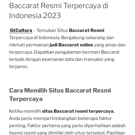
ON
Baccarat Resmi Terpercaya di
Indonesia 2023
GtCultura
– Temukan Situs
Baccarat Resmi
Terpercaya di Indonesia. Bergabung sekarang dan
nikmati permainan
judi Baccarat online
yang aman dan
terpercaya. Dapatkan pengalaman bermain Baccarat
terbaik dengan keamanan data dan transaksi yang
terjamin.
Cara Memilih Situs Baccarat Resmi
Terpercaya
Ketika memilih
situs Baccarat resmi terpercaya
,
Anda perlu mempertimbangkan beberapa faktor
penting. Faktor pertama yang perlu diperhatikan adalah
lisensi resmi yang dimiliki oleh situs tersebut. Pastikan