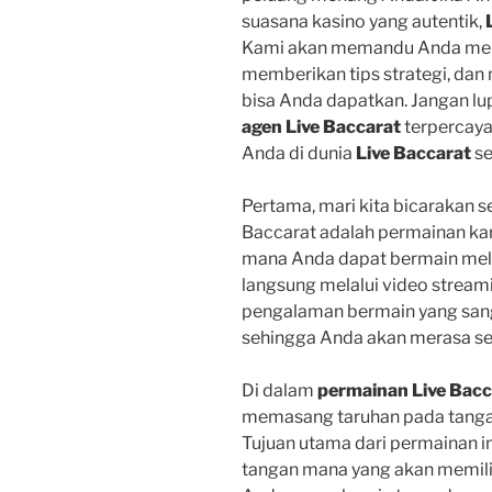
suasana kasino yang autentik,
Kami akan memandu Anda melal
memberikan tips strategi, da
bisa Anda dapatkan. Jangan l
agen Live Baccarat
terpercaya 
Anda di dunia
Live Baccarat
se
Pertama, mari kita bicarakan se
Baccarat adalah permainan kart
mana Anda dapat bermain mel
langsung melalui video stream
pengalaman bermain yang sanga
sehingga Anda akan merasa se
Di dalam
permainan Live Bacc
memasang taruhan pada tangan 
Tujuan utama dari permainan i
tangan mana yang akan memiliki