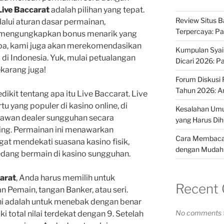
Live Baccarat
adalah pilihan yang tepat.
Review Situs 
ui aturan dasar permainan,
Terpercaya: P
n mengungkapkan bonus menarik yang
upa, kami juga akan merekomendasikan
Kumpulan Syair
di Indonesia. Yuk, mulai petualangan
Dicari 2026: 
karang juga!
Forum Diskusi P
Tahun 2026: An
dikit tentang apa itu Live Baccarat. Live
u yang populer di kasino online, di
Kesalahan Um
awan dealer sungguhan secara
yang Harus Dih
ing. Permainan ini menawarkan
Cara Membaca 
t mendekati suasana kasino fisik,
dengan Mudah u
dang bermain di kasino sungguhan.
arat
, Anda harus memilih untuk
Recent
Pemain, tangan Banker, atau seri.
ni adalah untuk menebak dengan benar
No comments t
 total nilai terdekat dengan 9. Setelah