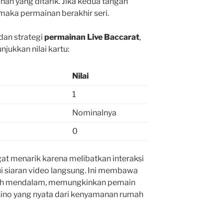
han yang ditarik. Jika kedua tangan
 maka permainan berakhir seri.
dan strategi
permainan Live Baccarat
,
jukkan nilai kartu:
Nilai
1
Nominalnya
0
at menarik karena melibatkan interaksi
i siaran video langsung. Ini membawa
bih mendalam, memungkinkan pemain
ino yang nyata dari kenyamanan rumah