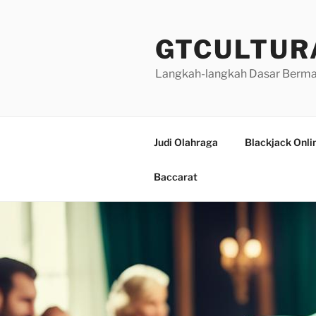
Skip
to
GTCULTUR
content
Langkah-langkah Dasar Bermai
Judi Olahraga
Blackjack Onli
Baccarat