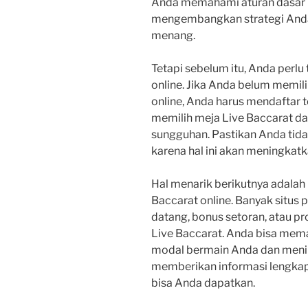
Anda memahami aturan dasar 
mengembangkan strategi Anda
menang.
Tetapi sebelum itu, Anda perlu
online. Jika Anda belum memilik
online, Anda harus mendaftar te
memilih meja Live Baccarat d
sungguhan. Pastikan Anda tida
karena hal ini akan meningkat
Hal menarik berikutnya adalah
Baccarat online. Banyak situs
datang, bonus setoran, atau p
Live Baccarat. Anda bisa mem
modal bermain Anda dan meni
memberikan informasi lengka
bisa Anda dapatkan.