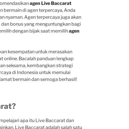
ekomendasikan
agen Live Baccarat
an bermain di agen terpercaya, Anda
n nyaman. Agen terpercaya juga akan
k dan bonus yang menguntungkan bagi
emilih dengan bijak saat memilih
agen
tkan kesempatan untuk merasakan
t online. Bacalah panduan lengkap
ngan seksama, kembangkan strategi
rcaya di Indonesia untuk memulai
lamat bermain dan semoga berhasil!
arat?
pelajari apa itu Live Baccarat dan
nkan. Live Baccarat adalah salah satu