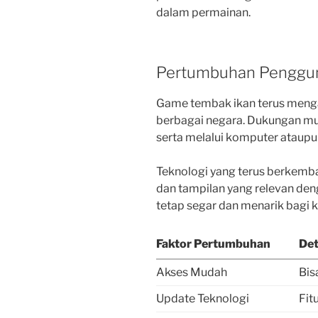
dalam permainan.
Pertumbuhan Penggun
Game tembak ikan terus menga
berbagai negara. Dukungan mu
serta melalui komputer ataupu
Teknologi yang terus berkemb
dan tampilan yang relevan deng
tetap segar dan menarik bagi
Faktor Pertumbuhan
Det
Akses Mudah
Bis
Update Teknologi
Fit