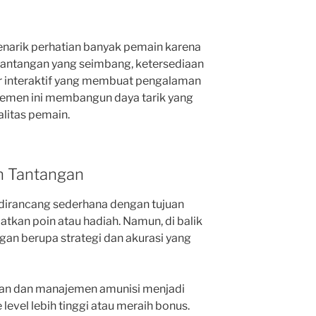
narik perhatian banyak pemain karena
tantangan yang seimbang, ketersediaan
tur interaktif yang membuat pengalaman
lemen ini membangun daya tarik yang
litas pemain.
n Tantangan
irancang sederhana dengan tujuan
kan poin atau hadiah. Namun, di balik
gan berupa strategi dan akurasi yang
an dan manajemen amunisi menjadi
level lebih tinggi atau meraih bonus.