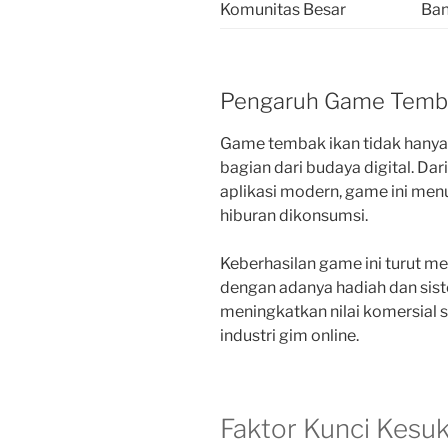
Komunitas Besar
Ban
Pengaruh Game Tembak
Game tembak ikan tidak hanya 
bagian dari budaya digital. Da
aplikasi modern, game ini menu
hiburan dikonsumsi.
Keberhasilan game ini turut m
dengan adanya hadiah dan siste
meningkatkan nilai komersial s
industri gim online.
Faktor Kunci Kes