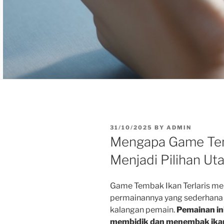
POSTED
31/10/2025
BY
ADMIN
ON
Mengapa Game Temb
Menjadi Pilihan U
Game Tembak Ikan Terlaris me
permainannya yang sederhana 
kalangan pemain.
Pemainan i
membidik dan menembak ikan 