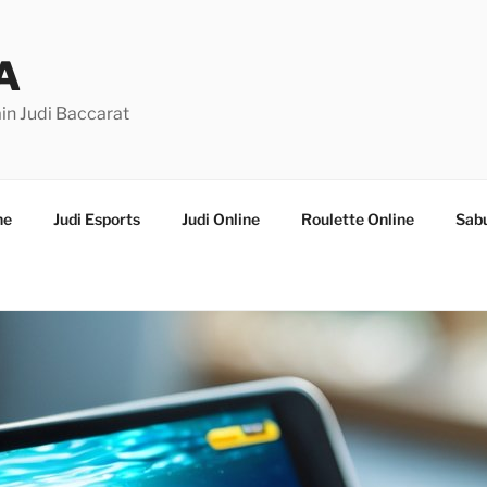
A
n Judi Baccarat
ne
Judi Esports
Judi Online
Roulette Online
Sab