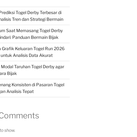
rediksi Togel Derby Terbesar di
alisis Tren dan Strategi Bermain
um Saat Memasang Togel Derby
indari: Panduan Bermain Bijak
Grafik Keluaran Togel Run 2026
ntuk Analisis Data Akurat
 Modal Taruhan Togel Derby agar
ara Bijak
Menang Konsisten di Pasaran Togel
n Analisis Tepat
 Comments
o show.