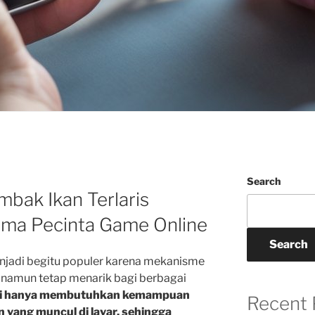
Search
ak Ikan Terlaris
tama Pecinta Game Online
Search
njadi begitu populer karena mekanisme
namun tetap menarik bagi berbagai
ni hanya membutuhkan kemampuan
Recent 
yang muncul di layar, sehingga