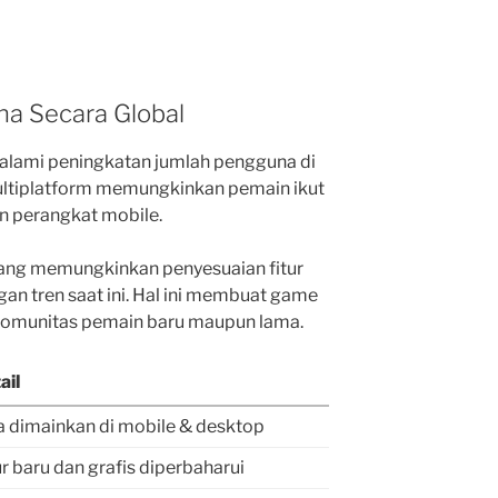
a Secara Global
lami peningkatan jumlah pengguna di
ltiplatform memungkinkan pemain ikut
n perangkat mobile.
ang memungkinkan penyesuaian fitur
an tren saat ini. Hal ini membuat game
 komunitas pemain baru maupun lama.
ail
a dimainkan di mobile & desktop
ur baru dan grafis diperbaharui