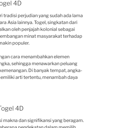
ogel 4D
i tradisi perjudian yang sudah ada lama
a Asia lainnya. Togel, singkatan dari
alkan oleh penjajah kolonial sebagai
rkembangan minat masyarakat terhadap
akin populer.
dengan cara menambahkan elemen
angka, sehingga menawarkan peluang
h kemenangan. Di banyak tempat, angka-
miliki arti tertentu, menambah daya
Togel 4D
i makna dan signifikansi yang beragam.
eberapa pendekatan dalam memilih