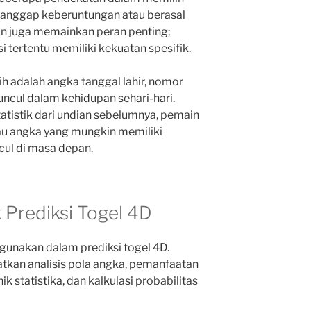
ianggap keberuntungan atau berasal
n juga memainkan peran penting;
 tertentu memiliki kekuatan spesifik.
ih adalah angka tanggal lahir, nomor
ncul dalam kehidupan sehari-hari.
tistik dari undian sebelumnya, pemain
 angka yang mungkin memiliki
cul di masa depan.
 Prediksi Togel 4D
gunakan dalam prediksi togel 4D.
atkan analisis pola angka, pemanfaatan
k statistika, dan kalkulasi probabilitas