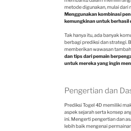
membantu dalam memilih angk
metode digunakan, mulai dari r
Menggunakan kombinasi pend
kemungkinan untuk berhasil 
Tak hanya itu, ada banyak kom
berbagi prediksi dan strategi. 
memberikan wawasan tambah
dan tips dari pemain berpeng
untuk mereka yang ingin men
Pengertian dan Das
Prediksi Togel 4D memiliki 
aspek sejarah serta konsep an
ini. Mengerti pengertian dan a
lebih baik mengenai permainan 