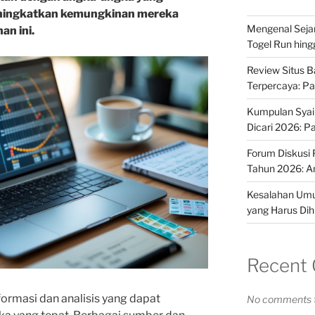
ningkatkan kemungkinan mereka
Mengenal Seja
n ini.
Togel Run hing
Review Situs 
Terpercaya: P
Kumpulan Syair
Dicari 2026: 
Forum Diskusi P
Tahun 2026: An
Kesalahan Um
yang Harus Dih
Recent
ormasi dan analisis yang dapat
No comments t