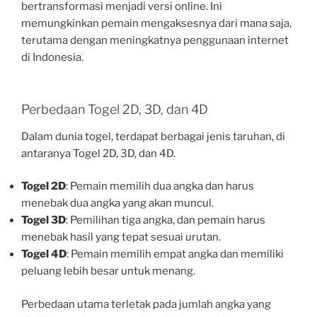
bertransformasi menjadi versi online. Ini
memungkinkan pemain mengaksesnya dari mana saja,
terutama dengan meningkatnya penggunaan internet
di Indonesia.
Perbedaan Togel 2D, 3D, dan 4D
Dalam dunia togel, terdapat berbagai jenis taruhan, di
antaranya Togel 2D, 3D, dan 4D.
Togel 2D
: Pemain memilih dua angka dan harus
menebak dua angka yang akan muncul.
Togel 3D
: Pemilihan tiga angka, dan pemain harus
menebak hasil yang tepat sesuai urutan.
Togel 4D
: Pemain memilih empat angka dan memiliki
peluang lebih besar untuk menang.
Perbedaan utama terletak pada jumlah angka yang