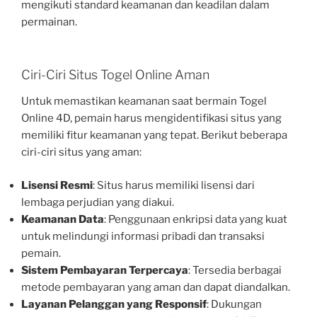
mengikuti standard keamanan dan keadilan dalam
permainan.
Ciri-Ciri Situs Togel Online Aman
Untuk memastikan keamanan saat bermain Togel
Online 4D, pemain harus mengidentifikasi situs yang
memiliki fitur keamanan yang tepat. Berikut beberapa
ciri-ciri situs yang aman:
Lisensi Resmi
: Situs harus memiliki lisensi dari
lembaga perjudian yang diakui.
Keamanan Data
: Penggunaan enkripsi data yang kuat
untuk melindungi informasi pribadi dan transaksi
pemain.
Sistem Pembayaran Terpercaya
: Tersedia berbagai
metode pembayaran yang aman dan dapat diandalkan.
Layanan Pelanggan yang Responsif
: Dukungan