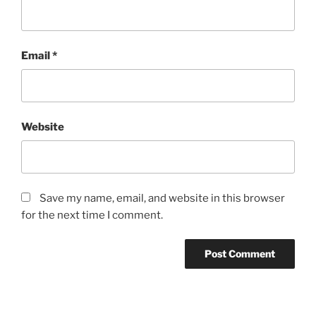
Email
*
Website
Save my name, email, and website in this browser
for the next time I comment.