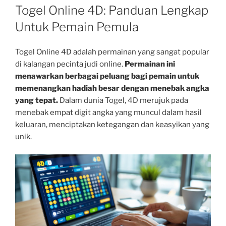
ON
Togel Online 4D: Panduan Lengkap
Untuk Pemain Pemula
Togel Online 4D adalah permainan yang sangat popular
di kalangan pecinta judi online.
Permainan ini
menawarkan berbagai peluang bagi pemain untuk
memenangkan hadiah besar dengan menebak angka
yang tepat.
Dalam dunia Togel, 4D merujuk pada
menebak empat digit angka yang muncul dalam hasil
keluaran, menciptakan ketegangan dan keasyikan yang
unik.