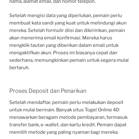
nama, alamat email, dan nomor telepon.
Setelah mengisi data yang diperlukan, pemain perlu
membuat kata sandi yang kuat untuk melindungi akun
mereka. Setelah formulir diisi dan dikirimkan, pemain
akan menerima email konfirmasi. Mereka harus
mengklik tautan yang diberikan dalam email untuk
mengaktifkan akun. Proses ini biasanya cepat dan
sederhana, memungkinkan pemain untuk segera mulai
bertaruh.
Proses Deposit dan Penarikan
Setelah mendaftar, pemain perlu melakukan deposit
untuk mulai bermain. Banyak situs Togel Online 4D
menawarkan beragam metode pembayaran, termasuk
transfer bank, e-wallet, dan kartu kredit. Pemain dapat
memilih metode yang paling nyaman bagi mereka.