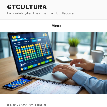
Skip
GTCULTURA
to
Langkah-langkah Dasar Bermain Judi Baccarat
content
Menu
POSTED
01/01/2026
BY
ADMIN