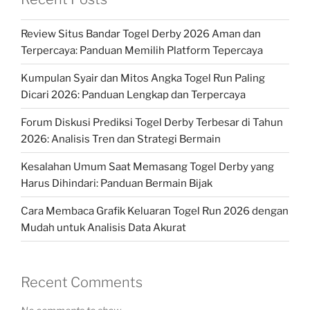
Review Situs Bandar Togel Derby 2026 Aman dan
Terpercaya: Panduan Memilih Platform Tepercaya
Kumpulan Syair dan Mitos Angka Togel Run Paling
Dicari 2026: Panduan Lengkap dan Terpercaya
Forum Diskusi Prediksi Togel Derby Terbesar di Tahun
2026: Analisis Tren dan Strategi Bermain
Kesalahan Umum Saat Memasang Togel Derby yang
Harus Dihindari: Panduan Bermain Bijak
Cara Membaca Grafik Keluaran Togel Run 2026 dengan
Mudah untuk Analisis Data Akurat
Recent Comments