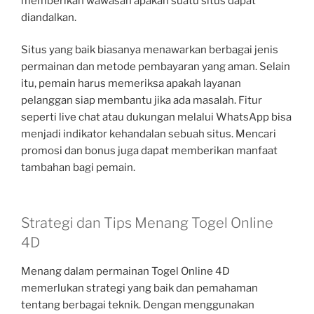
memberikan wawasan apakah suatu situs dapat
diandalkan.
Situs yang baik biasanya menawarkan berbagai jenis
permainan dan metode pembayaran yang aman. Selain
itu, pemain harus memeriksa apakah layanan
pelanggan siap membantu jika ada masalah. Fitur
seperti live chat atau dukungan melalui WhatsApp bisa
menjadi indikator kehandalan sebuah situs. Mencari
promosi dan bonus juga dapat memberikan manfaat
tambahan bagi pemain.
Strategi dan Tips Menang Togel Online
4D
Menang dalam permainan Togel Online 4D
memerlukan strategi yang baik dan pemahaman
tentang berbagai teknik. Dengan menggunakan