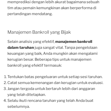
memprediksi dengan lebih akurat bagaimana sebuah
tim atau pemain kemungkinan akan berperforma di
pertandingan mendatang.
Manajemen Bankroll yang Bijak
Selain analisis yang efektif,
manajemen bankroll
dalam taruhan
juga sangat vital. Tanpa pengelolaan
keuangan yang baik, Anda mungkin akan mengalami
kerugian besar. Beberapa tips untuk manajemen
bankroll yang efektif termasuk:
Tentukan batas pengeluaran untuk setiap sesi taruhan.
Catat semua kemenangan dan kerugian untuk evaluasi.
Jangan tergoda untuk bertaruh lebih dari anggaran
yang telah ditetapkan.
Selalu ikuti rencana taruhan yang telah Anda buat
sebelumnya.