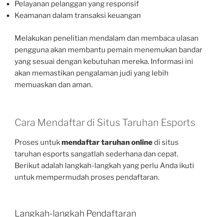
Pelayanan pelanggan yang responsif
Keamanan dalam transaksi keuangan
Melakukan penelitian mendalam dan membaca ulasan
pengguna akan membantu pemain menemukan bandar
yang sesuai dengan kebutuhan mereka. Informasi ini
akan memastikan pengalaman judi yang lebih
memuaskan dan aman.
Cara Mendaftar di Situs Taruhan Esports
Proses untuk
mendaftar taruhan online
di situs
taruhan esports sangatlah sederhana dan cepat.
Berikut adalah langkah-langkah yang perlu Anda ikuti
untuk mempermudah proses pendaftaran.
Langkah-langkah Pendaftaran