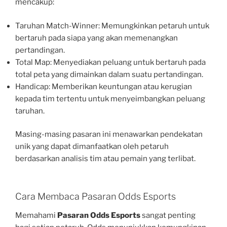
mencakup:
Taruhan Match-Winner: Memungkinkan petaruh untuk
bertaruh pada siapa yang akan memenangkan
pertandingan.
Total Map: Menyediakan peluang untuk bertaruh pada
total peta yang dimainkan dalam suatu pertandingan.
Handicap: Memberikan keuntungan atau kerugian
kepada tim tertentu untuk menyeimbangkan peluang
taruhan.
Masing-masing pasaran ini menawarkan pendekatan
unik yang dapat dimanfaatkan oleh petaruh
berdasarkan analisis tim atau pemain yang terlibat.
Cara Membaca Pasaran Odds Esports
Memahami
Pasaran Odds Esports
sangat penting