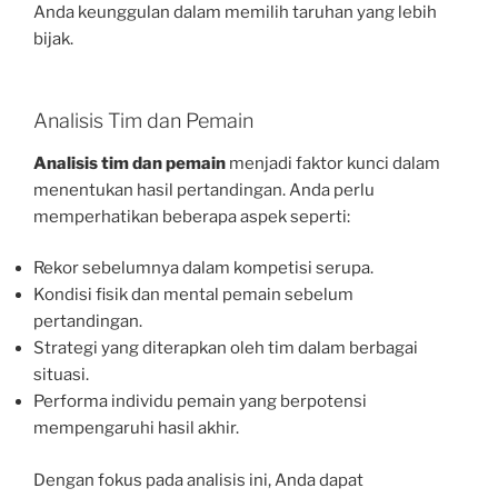
Anda keunggulan dalam memilih taruhan yang lebih
bijak.
Analisis Tim dan Pemain
Analisis tim dan pemain
menjadi faktor kunci dalam
menentukan hasil pertandingan. Anda perlu
memperhatikan beberapa aspek seperti:
Rekor sebelumnya dalam kompetisi serupa.
Kondisi fisik dan mental pemain sebelum
pertandingan.
Strategi yang diterapkan oleh tim dalam berbagai
situasi.
Performa individu pemain yang berpotensi
mempengaruhi hasil akhir.
Dengan fokus pada analisis ini, Anda dapat