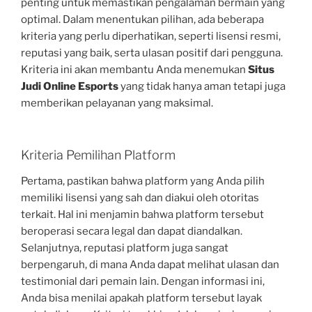
penting untuk memastikan pengalaman bermain yang
optimal. Dalam menentukan pilihan, ada beberapa
kriteria yang perlu diperhatikan, seperti lisensi resmi,
reputasi yang baik, serta ulasan positif dari pengguna.
Kriteria ini akan membantu Anda menemukan
Situs
Judi Online Esports
yang tidak hanya aman tetapi juga
memberikan pelayanan yang maksimal.
Kriteria Pemilihan Platform
Pertama, pastikan bahwa platform yang Anda pilih
memiliki lisensi yang sah dan diakui oleh otoritas
terkait. Hal ini menjamin bahwa platform tersebut
beroperasi secara legal dan dapat diandalkan.
Selanjutnya, reputasi platform juga sangat
berpengaruh, di mana Anda dapat melihat ulasan dan
testimonial dari pemain lain. Dengan informasi ini,
Anda bisa menilai apakah platform tersebut layak