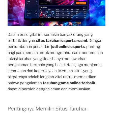
Dalam era digital ini, semakin banyak orang yang
tertarik dengan
situs taruhan esports resmi
. Dengan
pertumbuhan pesat dari
judi online esports
, penting
bagi para pemain untuk mengetahui cara menemukan
lokasi taruhan yang tidak hanya menawarkan
pengalaman bermain yang baik, tetapi juga menjamin
keamanan dan kepercayaan. Memilih situs yang
terpercaya adalah langkah vital untuk memastikan
bahwa pengalaman
taruhan game online terbaik
dapat diperoleh dengan aman dan memuaskan.
Pentingnya Memilih Situs Taruhan