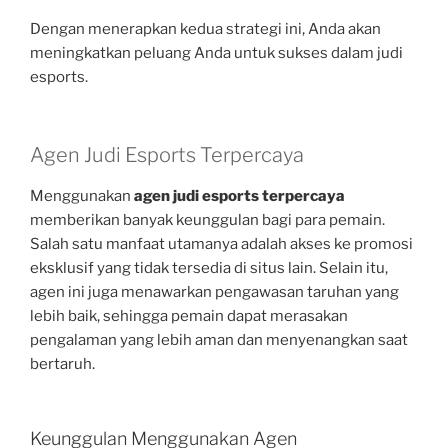
Dengan menerapkan kedua strategi ini, Anda akan
meningkatkan peluang Anda untuk sukses dalam judi
esports.
Agen Judi Esports Terpercaya
Menggunakan
agen judi esports terpercaya
memberikan banyak keunggulan bagi para pemain.
Salah satu manfaat utamanya adalah akses ke promosi
eksklusif yang tidak tersedia di situs lain. Selain itu,
agen ini juga menawarkan pengawasan taruhan yang
lebih baik, sehingga pemain dapat merasakan
pengalaman yang lebih aman dan menyenangkan saat
bertaruh.
Keunggulan Menggunakan Agen