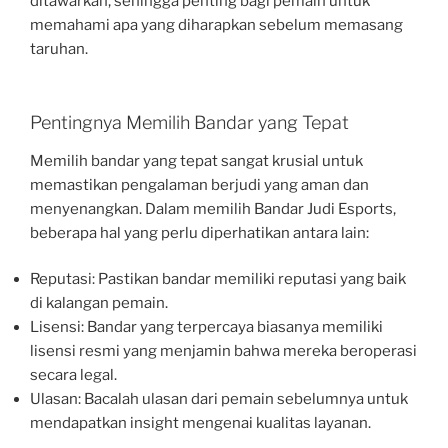
ditawarkan, sehingga penting bagi pemain untuk
memahami apa yang diharapkan sebelum memasang
taruhan.
Pentingnya Memilih Bandar yang Tepat
Memilih bandar yang tepat sangat krusial untuk
memastikan pengalaman berjudi yang aman dan
menyenangkan. Dalam memilih Bandar Judi Esports,
beberapa hal yang perlu diperhatikan antara lain:
Reputasi: Pastikan bandar memiliki reputasi yang baik
di kalangan pemain.
Lisensi: Bandar yang terpercaya biasanya memiliki
lisensi resmi yang menjamin bahwa mereka beroperasi
secara legal.
Ulasan: Bacalah ulasan dari pemain sebelumnya untuk
mendapatkan insight mengenai kualitas layanan.