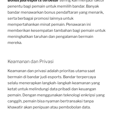
Bonus judi esports terbesar
sering kali menjadi faktor
penentu bagi pemain untuk memilih bandar. Banyak
bandar menawarkan bonus pendaftaran yang menarik,
serta berbagai promosi lainnya untuk
mempertahankan minat pemain. Penawaran ini
memberikan kesempatan tambahan bagi pemain untuk
meningkatkan taruhan dan pengalaman bermain
mereka.
Keamanan dan Privasi
Keamanan dan privasi adalah prioritas utama saat
bermain di bandar judi esports. Bandar terpercaya
selalu menerapkan langkah-langkah keamanan yang
ketat untuk melindungi data pribadi dan keuangan
pemain. Dengan menggunakan teknologi enkripsi yang
canggih, pemain bisa nyaman bertransaksi tanpa
khawatir akan penipuan atau pembobolan data.