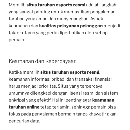
Memilih
situs taruhan esports resmi
adalah langkah
yang sangat penting untuk memastikan pengalaman
taruhan yang aman dan menyenangkan. Aspek
keamanan dan
kualitas pelayanan pelanggan
menjadi
faktor utama yang perlu diperhatikan oleh setiap
pemain.
Keamanan dan Kepercayaan
Ketika memilih
situs taruhan esports resmi
,
keamanan informasi pribadi dan transaksi finansial
harus menjadi prioritas. Situs yang terpercaya
umumnya dilengkapi dengan lisensi resmi dan sistem
enkripsi yang efektif. Hal ini penting agar
keamanan
taruhan online
tetap terjamin, sehingga pemain bisa
fokus pada pengalaman bermain tanpa khawatir akan
pencurian data.