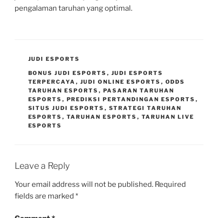
pengalaman taruhan yang optimal.
CATEGORIES
JUDI ESPORTS
TAGS
BONUS JUDI ESPORTS
,
JUDI ESPORTS
TERPERCAYA
,
JUDI ONLINE ESPORTS
,
ODDS
TARUHAN ESPORTS
,
PASARAN TARUHAN
ESPORTS
,
PREDIKSI PERTANDINGAN ESPORTS
,
SITUS JUDI ESPORTS
,
STRATEGI TARUHAN
ESPORTS
,
TARUHAN ESPORTS
,
TARUHAN LIVE
ESPORTS
Leave a Reply
Your email address will not be published.
Required
fields are marked
*