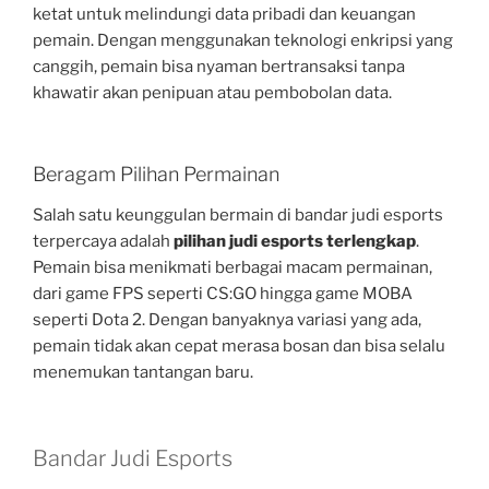
ketat untuk melindungi data pribadi dan keuangan
pemain. Dengan menggunakan teknologi enkripsi yang
canggih, pemain bisa nyaman bertransaksi tanpa
khawatir akan penipuan atau pembobolan data.
Beragam Pilihan Permainan
Salah satu keunggulan bermain di bandar judi esports
terpercaya adalah
pilihan judi esports terlengkap
.
Pemain bisa menikmati berbagai macam permainan,
dari game FPS seperti CS:GO hingga game MOBA
seperti Dota 2. Dengan banyaknya variasi yang ada,
pemain tidak akan cepat merasa bosan dan bisa selalu
menemukan tantangan baru.
Bandar Judi Esports