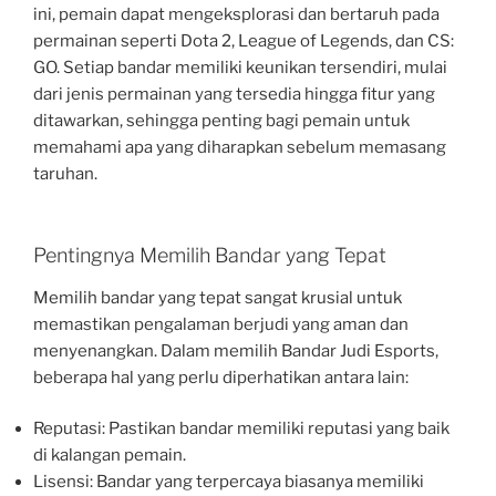
ini, pemain dapat mengeksplorasi dan bertaruh pada
permainan seperti Dota 2, League of Legends, dan CS:
GO. Setiap bandar memiliki keunikan tersendiri, mulai
dari jenis permainan yang tersedia hingga fitur yang
ditawarkan, sehingga penting bagi pemain untuk
memahami apa yang diharapkan sebelum memasang
taruhan.
Pentingnya Memilih Bandar yang Tepat
Memilih bandar yang tepat sangat krusial untuk
memastikan pengalaman berjudi yang aman dan
menyenangkan. Dalam memilih Bandar Judi Esports,
beberapa hal yang perlu diperhatikan antara lain:
Reputasi: Pastikan bandar memiliki reputasi yang baik
di kalangan pemain.
Lisensi: Bandar yang terpercaya biasanya memiliki