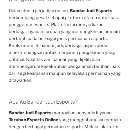
Dalam dunia perjudian online,
Bandar Judi Esports
berkembang pesat sebagai platform utama untuk para
penggemar esports. Platform ini menyediakan
berbagai layanan taruhan yang memungkinkan pemain
bertaruh pada berbagai jenis permainan esports.
Ketika memilih bandar judi, berbagai aspek perlu
dipertimbangkan untuk menjamin pengalaman yang
optimal. Kualitas dari bandar yang dipilih bisa
mempengaruhi keseluruhan pengalaman taruhan, baik
dari segi keamanan maupun kelayakan permainan yang
ditawarkan.
Apa itu Bandar Judi Esports?
Bandar Judi Esports
merupakan penyedia layanan
Taruhan Esports Online
yang menghubungkan pemain
dengan berbagai permainan esports. Melalui platform