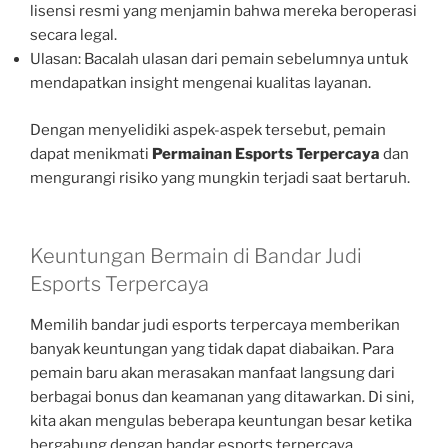
lisensi resmi yang menjamin bahwa mereka beroperasi
secara legal.
Ulasan: Bacalah ulasan dari pemain sebelumnya untuk
mendapatkan insight mengenai kualitas layanan.
Dengan menyelidiki aspek-aspek tersebut, pemain
dapat menikmati
Permainan Esports Terpercaya
dan
mengurangi risiko yang mungkin terjadi saat bertaruh.
Keuntungan Bermain di Bandar Judi
Esports Terpercaya
Memilih bandar judi esports terpercaya memberikan
banyak keuntungan yang tidak dapat diabaikan. Para
pemain baru akan merasakan manfaat langsung dari
berbagai bonus dan keamanan yang ditawarkan. Di sini,
kita akan mengulas beberapa keuntungan besar ketika
bergabung dengan bandar esports terpercaya.