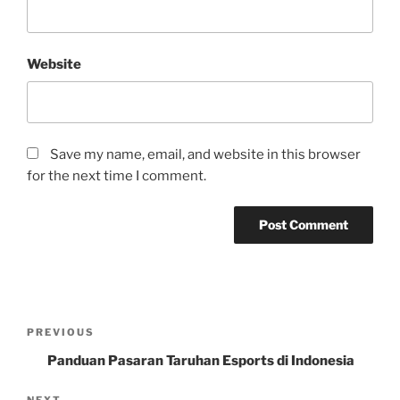
Website
Save my name, email, and website in this browser
for the next time I comment.
Post
Previous
PREVIOUS
navigation
Post
Panduan Pasaran Taruhan Esports di Indonesia
NEXT