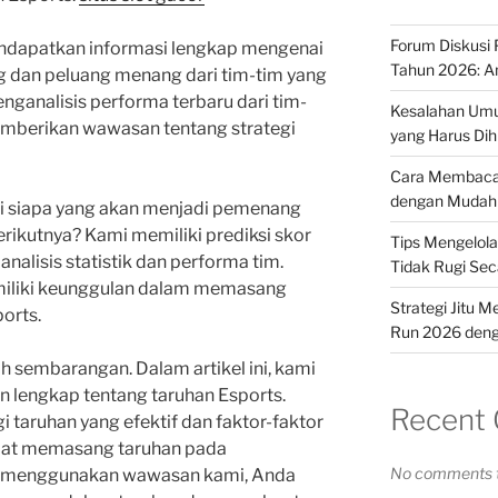
Forum Diskusi P
endapatkan informasi lengkap mengenai
Tahun 2026: An
g dan peluang menang dari tim-tim yang
nganalisis performa terbaru dari tim-
Kesalahan Um
mberikan wawasan tentang strategi
yang Harus Dih
Cara Membaca 
dengan Mudah u
i siapa yang akan menjadi pemenang
rikutnya? Kami memiliki prediksi skor
Tips Mengelola
nalisis statistik dan performa tim.
Tidak Rugi Sec
iliki keunggulan dalam memasang
Strategi Jitu 
orts.
Run 2026 denga
h sembarangan. Dalam artikel ini, kami
 lengkap tentang taruhan Esports.
Recent
 taruhan yang efektif dan faktor-faktor
saat memasang taruhan pada
No comments t
n menggunakan wawasan kami, Anda