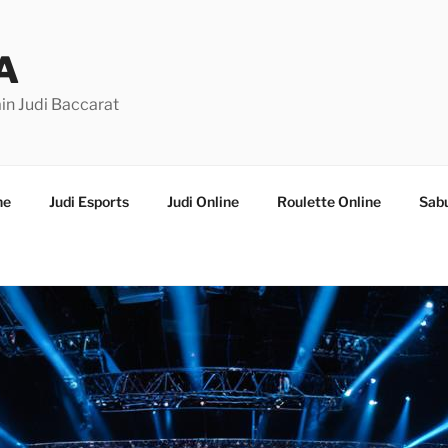
A
n Judi Baccarat
ne
Judi Esports
Judi Online
Roulette Online
Sab