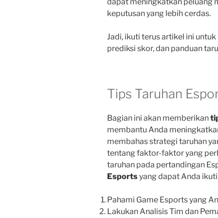
dapat meningkatkan peluang 
keputusan yang lebih cerdas.
Jadi, ikuti terus artikel ini un
prediksi skor, dan panduan tar
Tips Taruhan Espo
Bagian ini akan memberikan
t
membantu Anda meningkatkan
membahas strategi taruhan y
tentang faktor-faktor yang p
taruhan pada pertandingan Esp
Esports
yang dapat Anda ikuti
Pahami Game Esports yang An
Lakukan Analisis Tim dan Pem