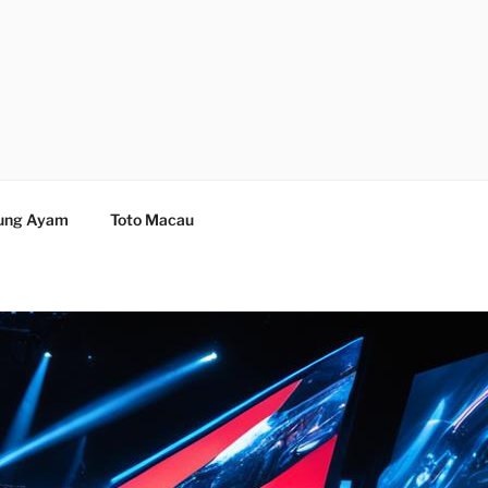
ung Ayam
Toto Macau