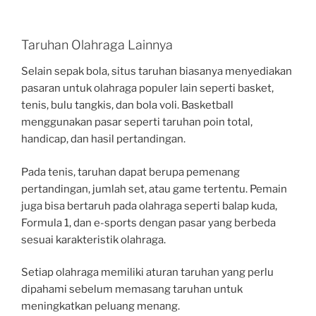
Taruhan Olahraga Lainnya
Selain sepak bola, situs taruhan biasanya menyediakan
pasaran untuk olahraga populer lain seperti basket,
tenis, bulu tangkis, dan bola voli. Basketball
menggunakan pasar seperti taruhan poin total,
handicap, dan hasil pertandingan.
Pada tenis, taruhan dapat berupa pemenang
pertandingan, jumlah set, atau game tertentu. Pemain
juga bisa bertaruh pada olahraga seperti balap kuda,
Formula 1, dan e-sports dengan pasar yang berbeda
sesuai karakteristik olahraga.
Setiap olahraga memiliki aturan taruhan yang perlu
dipahami sebelum memasang taruhan untuk
meningkatkan peluang menang.