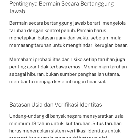
Pentingnya Bermain Secara Bertanggung
Jawab
Bermain secara bertanggung jawab berarti mengelola
taruhan dengan kontrol penuh. Pemain harus
menetapkan batasan uang dan waktu sebelum mulai
memasang taruhan untuk menghindari kerugian besar.
Memahami probabilitas dan risiko setiap taruhan juga
penting agar tidak terbawa emosi. Memainkan taruhan
sebagai hiburan, bukan sumber penghasilan utama,
membantu menjaga keseimbangan finansial.
Batasan Usia dan Verifikasi Identitas
Undang-undang di banyak negara mensyaratkan usia
minimum 18 tahun untuk ikut taruhan. Situs taruhan
harus menerapkan sistem verifikasi identitas untuk