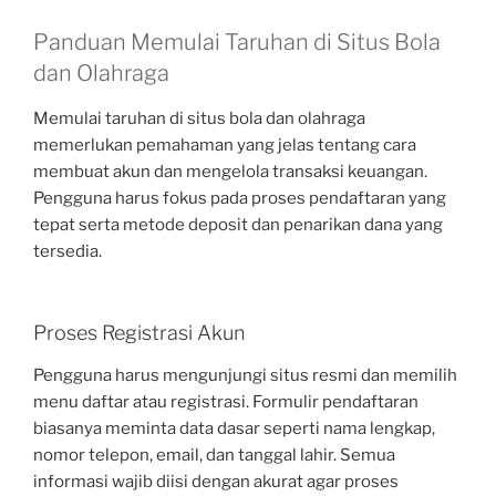
Panduan Memulai Taruhan di Situs Bola
dan Olahraga
Memulai taruhan di situs bola dan olahraga
memerlukan pemahaman yang jelas tentang cara
membuat akun dan mengelola transaksi keuangan.
Pengguna harus fokus pada proses pendaftaran yang
tepat serta metode deposit dan penarikan dana yang
tersedia.
Proses Registrasi Akun
Pengguna harus mengunjungi situs resmi dan memilih
menu daftar atau registrasi. Formulir pendaftaran
biasanya meminta data dasar seperti nama lengkap,
nomor telepon, email, dan tanggal lahir. Semua
informasi wajib diisi dengan akurat agar proses