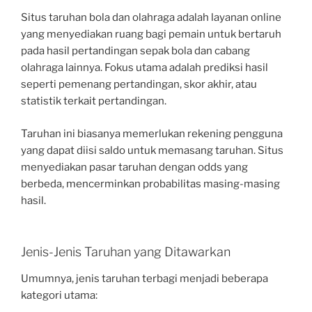
Situs taruhan bola dan olahraga adalah layanan online
yang menyediakan ruang bagi pemain untuk bertaruh
pada hasil pertandingan sepak bola dan cabang
olahraga lainnya. Fokus utama adalah prediksi hasil
seperti pemenang pertandingan, skor akhir, atau
statistik terkait pertandingan.
Taruhan ini biasanya memerlukan rekening pengguna
yang dapat diisi saldo untuk memasang taruhan. Situs
menyediakan pasar taruhan dengan odds yang
berbeda, mencerminkan probabilitas masing-masing
hasil.
Jenis-Jenis Taruhan yang Ditawarkan
Umumnya, jenis taruhan terbagi menjadi beberapa
kategori utama: