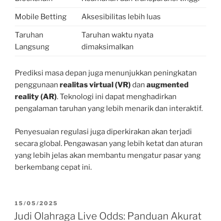
Mobile Betting
Aksesibilitas lebih luas
Taruhan
Taruhan waktu nyata
Langsung
dimaksimalkan
Prediksi masa depan juga menunjukkan peningkatan
penggunaan
realitas virtual (VR)
dan
augmented
reality (AR)
. Teknologi ini dapat menghadirkan
pengalaman taruhan yang lebih menarik dan interaktif.
Penyesuaian regulasi juga diperkirakan akan terjadi
secara global. Pengawasan yang lebih ketat dan aturan
yang lebih jelas akan membantu mengatur pasar yang
berkembang cepat ini.
POSTED
15/05/2025
ON
Judi Olahraga Live Odds: Panduan Akurat