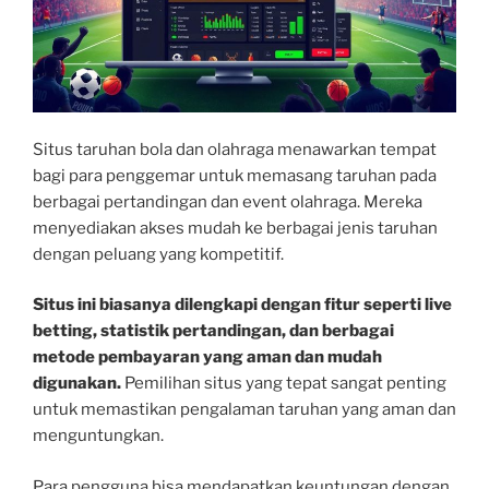
Situs taruhan bola dan olahraga menawarkan tempat
bagi para penggemar untuk memasang taruhan pada
berbagai pertandingan dan event olahraga. Mereka
menyediakan akses mudah ke berbagai jenis taruhan
dengan peluang yang kompetitif.
Situs ini biasanya dilengkapi dengan fitur seperti live
betting, statistik pertandingan, dan berbagai
metode pembayaran yang aman dan mudah
digunakan.
Pemilihan situs yang tepat sangat penting
untuk memastikan pengalaman taruhan yang aman dan
menguntungkan.
Para pengguna bisa mendapatkan keuntungan dengan