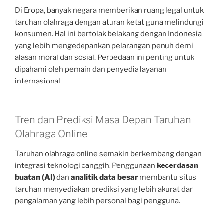
Di Eropa, banyak negara memberikan ruang legal untuk
taruhan olahraga dengan aturan ketat guna melindungi
konsumen. Hal ini bertolak belakang dengan Indonesia
yang lebih mengedepankan pelarangan penuh demi
alasan moral dan sosial. Perbedaan ini penting untuk
dipahami oleh pemain dan penyedia layanan
internasional.
Tren dan Prediksi Masa Depan Taruhan
Olahraga Online
Taruhan olahraga online semakin berkembang dengan
integrasi teknologi canggih. Penggunaan
kecerdasan
buatan (AI)
dan
analitik data besar
membantu situs
taruhan menyediakan prediksi yang lebih akurat dan
pengalaman yang lebih personal bagi pengguna.