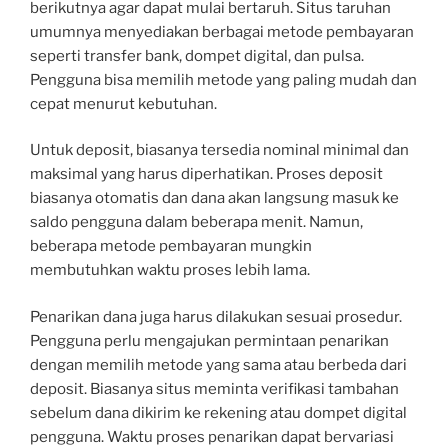
berikutnya agar dapat mulai bertaruh. Situs taruhan
umumnya menyediakan berbagai metode pembayaran
seperti transfer bank, dompet digital, dan pulsa.
Pengguna bisa memilih metode yang paling mudah dan
cepat menurut kebutuhan.
Untuk deposit, biasanya tersedia nominal minimal dan
maksimal yang harus diperhatikan. Proses deposit
biasanya otomatis dan dana akan langsung masuk ke
saldo pengguna dalam beberapa menit. Namun,
beberapa metode pembayaran mungkin
membutuhkan waktu proses lebih lama.
Penarikan dana juga harus dilakukan sesuai prosedur.
Pengguna perlu mengajukan permintaan penarikan
dengan memilih metode yang sama atau berbeda dari
deposit. Biasanya situs meminta verifikasi tambahan
sebelum dana dikirim ke rekening atau dompet digital
pengguna. Waktu proses penarikan dapat bervariasi