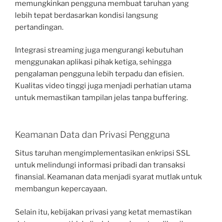
memungkinkan pengguna membuat taruhan yang
lebih tepat berdasarkan kondisi langsung
pertandingan.
Integrasi streaming juga mengurangi kebutuhan
menggunakan aplikasi pihak ketiga, sehingga
pengalaman pengguna lebih terpadu dan efisien.
Kualitas video tinggi juga menjadi perhatian utama
untuk memastikan tampilan jelas tanpa buffering.
Keamanan Data dan Privasi Pengguna
Situs taruhan mengimplementasikan enkripsi SSL
untuk melindungi informasi pribadi dan transaksi
finansial. Keamanan data menjadi syarat mutlak untuk
membangun kepercayaan.
Selain itu, kebijakan privasi yang ketat memastikan