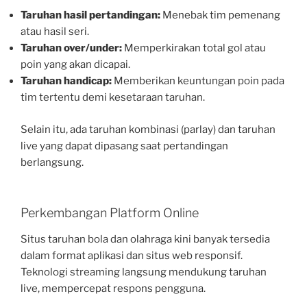
Taruhan hasil pertandingan:
Menebak tim pemenang
atau hasil seri.
Taruhan over/under:
Memperkirakan total gol atau
poin yang akan dicapai.
Taruhan handicap:
Memberikan keuntungan poin pada
tim tertentu demi kesetaraan taruhan.
Selain itu, ada taruhan kombinasi (parlay) dan taruhan
live yang dapat dipasang saat pertandingan
berlangsung.
Perkembangan Platform Online
Situs taruhan bola dan olahraga kini banyak tersedia
dalam format aplikasi dan situs web responsif.
Teknologi streaming langsung mendukung taruhan
live, mempercepat respons pengguna.