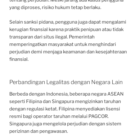
tentang perjudian. Meski jarang ada kasus pengguna
yang diproses, risiko hukum tetap berlaku.
Selain sanksi pidana, pengguna juga dapat mengalami
kerugian finansial karena praktik penipuan atau tidak
transparan dari situs ilegal. Pemerintah
memperingatkan masyarakat untuk menghindari
perjudian demi menjaga keamanan dan kesejahteraan
finansial.
Perbandingan Legalitas dengan Negara Lain
Berbeda dengan Indonesia, beberapa negara ASEAN
seperti Filipina dan Singapura mengizinkan taruhan
dengan regulasi ketat. Filipina menyediakan lisensi
resmi bagi operator taruhan melalui PAGCOR.
Singapura juga mengelola perjudian dengan sistem
perizinan dan pengawasan.