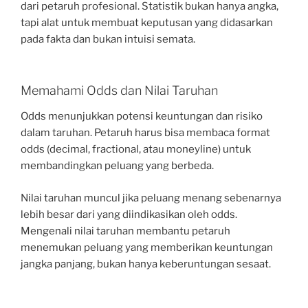
dari petaruh profesional. Statistik bukan hanya angka,
tapi alat untuk membuat keputusan yang didasarkan
pada fakta dan bukan intuisi semata.
Memahami Odds dan Nilai Taruhan
Odds menunjukkan potensi keuntungan dan risiko
dalam taruhan. Petaruh harus bisa membaca format
odds (decimal, fractional, atau moneyline) untuk
membandingkan peluang yang berbeda.
Nilai taruhan muncul jika peluang menang sebenarnya
lebih besar dari yang diindikasikan oleh odds.
Mengenali nilai taruhan membantu petaruh
menemukan peluang yang memberikan keuntungan
jangka panjang, bukan hanya keberuntungan sesaat.