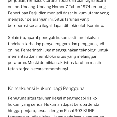
perjudian, termasuk taruhan bola dan olahraga secara
online. Undang-Undang Nomor 7 Tahun 1974 tentang
Penertiban Perjudian menjadi dasar hukum utama yang
mengatur pelarangan ini. Situs taruhan yang
beroperasi secara ilegal dapat diblokir oleh Kominfo.
Selain itu, aparat penegak hukum aktif melakukan
tindakan terhadap penyelenggara dan pengguna judi
online. Pemerintah juga menggunakan teknologi untuk
memantau dan memblokir situs yang melanggar
peraturan. Meski demikian, aktivitas taruhan masih
tetap terjadi secara tersembunyi.
Konsekuensi Hukum bagi Pengguna
Pengguna situs taruhan ilegal menghadapi risiko
hukum yang serius. Hukuman dapat berupa denda
hingga penjara, sesuai dengan Pasal 303 KUHP