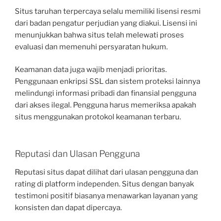
Situs taruhan terpercaya selalu memiliki lisensi resmi
dari badan pengatur perjudian yang diakui. Lisensi ini
menunjukkan bahwa situs telah melewati proses
evaluasi dan memenuhi persyaratan hukum.
Keamanan data juga wajib menjadi prioritas.
Penggunaan enkripsi SSL dan sistem proteksi lainnya
melindungi informasi pribadi dan finansial pengguna
dari akses ilegal. Pengguna harus memeriksa apakah
situs menggunakan protokol keamanan terbaru.
Reputasi dan Ulasan Pengguna
Reputasi situs dapat dilihat dari ulasan pengguna dan
rating di platform independen. Situs dengan banyak
testimoni positif biasanya menawarkan layanan yang
konsisten dan dapat dipercaya.