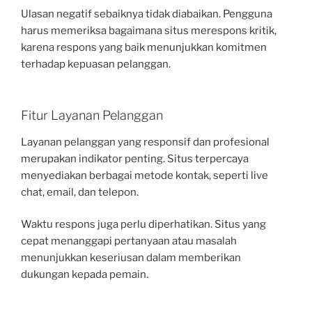
Ulasan negatif sebaiknya tidak diabaikan. Pengguna
harus memeriksa bagaimana situs merespons kritik,
karena respons yang baik menunjukkan komitmen
terhadap kepuasan pelanggan.
Fitur Layanan Pelanggan
Layanan pelanggan yang responsif dan profesional
merupakan indikator penting. Situs terpercaya
menyediakan berbagai metode kontak, seperti live
chat, email, dan telepon.
Waktu respons juga perlu diperhatikan. Situs yang
cepat menanggapi pertanyaan atau masalah
menunjukkan keseriusan dalam memberikan
dukungan kepada pemain.